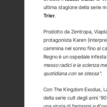
ultima stagione della serie m
Trier
.
Prodotto da Zentropa, Viap
protagonista Karen (interpr
cammina nel sonno fino al can
Regno è un ospedale infest
messo radici e la scienza me
quotidiana con se stessa"
.
Con The Kingdom Exodus, Lar
della serie cult degli anni '9
una storia di fantasmi sull'o