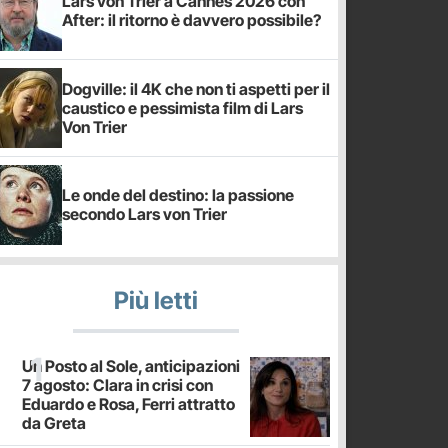
Lars von Trier a Cannes 2026 con
After: il ritorno è davvero possibile?
Dogville: il 4K che non ti aspetti per il
caustico e pessimista film di Lars
Von Trier
Le onde del destino: la passione
secondo Lars von Trier
Più letti
Un Posto al Sole, anticipazioni
7 agosto: Clara in crisi con
Eduardo e Rosa, Ferri attratto
da Greta