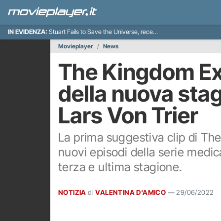
IN EVIDENZA:
Stuart Fails to Save the Universe, recensione
Movieplayer
News
The Kingdom Exo
della nuova stag
Lars Von Trier
La prima suggestiva clip di Th
nuovi episodi della serie medic
terza e ultima stagione.
NOTIZIA
di
VALENTINA D'AMICO
—
29/06/2022