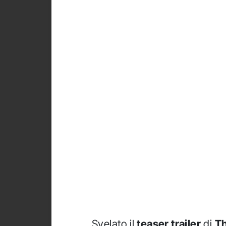
Svelato il
teaser trailer
di
T