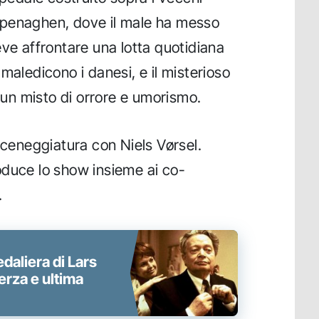
openaghen, dove il male ha messo
eve affrontare una lotta quotidiana
maledicono i danesi, e il misterioso
n un misto di orrore e umorismo.
sceneggiatura con Niels Vørsel.
oduce lo show insieme ai co-
.
daliera di Lars
erza e ultima