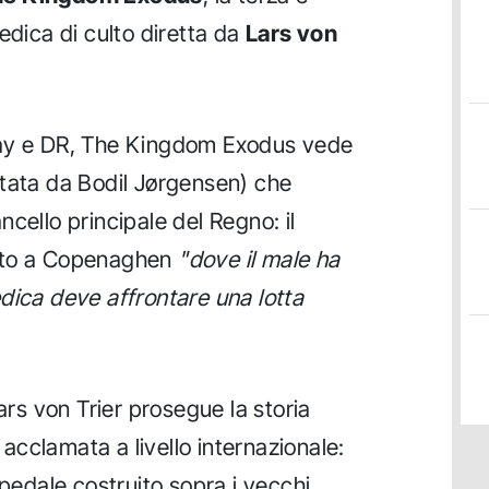
edica di culto diretta da
Lars von
lay e DR, The Kingdom Exodus vede
etata da Bodil Jørgensen) che
cello principale del Regno: il
ato a Copenaghen
"dove il male ha
dica deve affrontare una lotta
s von Trier prosegue la storia
0 acclamata a livello internazionale:
spedale costruito sopra i vecchi