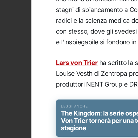
stagni di sbiancamento a C
radici e la scienza medica d
con stesso, dove gli svedesi 
e l'inspiegabile si fondono i
Lars von Trier
ha scritto la 
Louise Vesth di Zentropa pr
produttori NENT Group e DR
The Kingdom: la serie ospe
Von Trier tornerà per una t
stagione