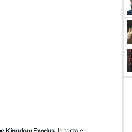
he Kingdom Exodus
, la terza e