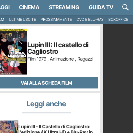
GGI
CINEMA
STREAMING
GUIDA TV
ILM
ULTIME USCITE
PROSSIMAMENTE
DVD E BLU-RAY
BOXOFFICE
Lupin III: Il castello di
Cagliostro
Film
1979
,
Animazione
,
Ragazzi
VAI ALLA SCHEDA FILM
Leggi anche
Lupin III - Il Castello di Cagliostro:
l'edizione 4K Ultra HD + Blu-Ray in