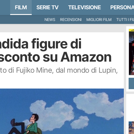
FILM
SERIE TV
TELEVISIONE
PERSONA
NEWS
RECENSIONI
MIGLIORI FILM
TUTTI I F
dida figure di
n sconto su Amazon
 di Fujiko Mine, dal mondo di Lupin,