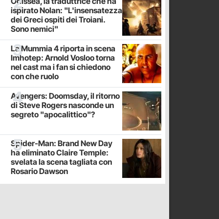
Odissea, la traduttrice che ha
ispirato Nolan: "L'insensatezza
dei Greci ospiti dei Troiani.
Sono nemici"
La Mummia 4 riporta in scena
Imhotep: Arnold Vosloo torna
nel cast ma i fan si chiedono
con che ruolo
Avengers: Doomsday, il ritorno
di Steve Rogers nasconde un
segreto "apocalittico"?
Spider-Man: Brand New Day
ha eliminato Claire Temple:
svelata la scena tagliata con
Rosario Dawson