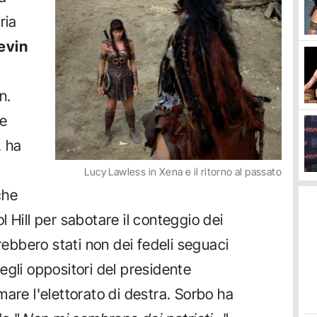
ria
evin
n.
te
, ha
Lucy Lawless in Xena e il ritorno al passato
che
 Hill per sabotare il conteggio dei
arebbero stati non dei fedeli seguaci
egli oppositori del presidente
are l'elettorato di destra. Sorbo ha