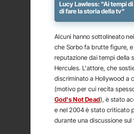
Lucy Lawless: "Ai tempi d
di fare la storia della tv"
Alcuni hanno sottolineato ne
che Sorbo fa brutte figure,
reputazione dai tempi della 
Hercules. L'attore, che sost
discriminato a Hollywood a c
(motivo per cui recita spesso
God's Not Dead
), è stato a
e nel 2004 è stato criticato p
durante una discussione sul 