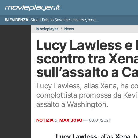
IN EVIDENZA:
Stuart Fails to Save the Universe, recensione
Movieplayer
News
Lucy Lawless e 
scontro tra Xen
sull’assalto a Ca
Lucy Lawless, alias Xena, ha co
complottista promossa da Kevin
assalto a Washington.
NOTIZIA
di
MAX BORG
—
08/01/2021
Lucy Lawless
, alias
Xena
, 