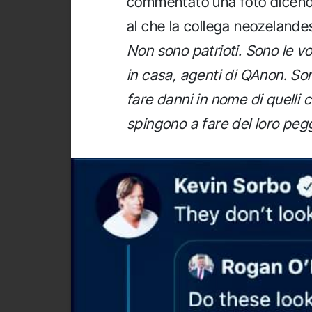
commentato una foto dicend
al che la collega neozelandes
Non sono patrioti. Sono le vos
in casa, agenti di QAnon. Son
fare danni in nome di quelli c
spingono a fare del loro peg