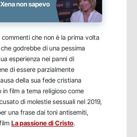
i Xena non sapevo
i commenti che non è la prima volta
 e che godrebbe di una pessima
sua esperienza nei panni di
iene di essere parzialmente
ausa della sua fede cristiana
 in film a tema religioso come
ccusato di molestie sessuali nel 2019,
er una frase dai toni antisemiti,
film
La passione di Cristo
.