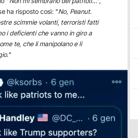
o "
Non mi sembrano dei patrioti...
",
e ha risposto così: "
No, Peanut.
tre scimmie volanti, terroristi fatti
o i deficienti che vanno in giro a
ome te, che li manipolano e li
gio.
"