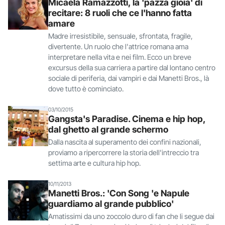
Micaela Ramazzotti, la 'pazza gioia' di
recitare: 8 ruoli che ce l'hanno fatta
amare
Madre irresistibile, sensuale, sfrontata, fragile,
divertente. Un ruolo che l'attrice romana ama
interpretare nella vita e nei film. Ecco un breve
excursus della sua carriera a partire dal lontano centro
sociale di periferia, dai vampiri e dai Manetti Bros., là
dove tutto è cominciato.
03/10/2015
Gangsta's Paradise. Cinema e hip hop,
dal ghetto al grande schermo
Dalla nascita al superamento dei confini nazionali,
proviamo a ripercorrere la storia dell'intreccio tra
settima arte e cultura hip hop.
10/11/2013
Manetti Bros.: 'Con Song 'e Napule
guardiamo al grande pubblico'
Amatissimi da uno zoccolo duro di fan che li segue dai