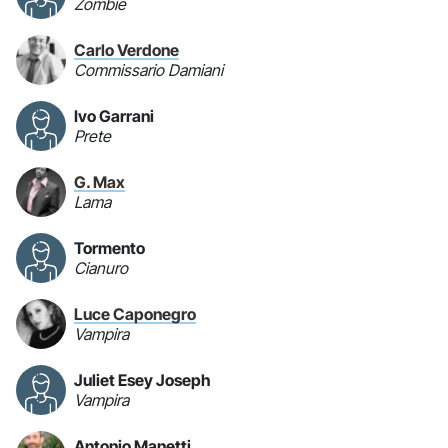
Zombie
Carlo Verdone
Commissario Damiani
Ivo Garrani
Prete
G. Max
Lama
Tormento
Cianuro
Luce Caponegro
Vampira
Juliet Esey Joseph
Vampira
Antonio Manetti