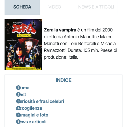
SCHEDA
VIDEO
NEWS E ARTICOLI
Zora la vampira
è un film del 2000
diretto da Antonio Manetti e Marco
Manetti con Toni Bertorelli e Micaela
Ramazzotti. Durata: 105 min. Paese di
produzione: Italia.
INDICE
Trama
Cast
Curiosità e frasi celebri
Accoglienza
Immagini e foto
News e articoli