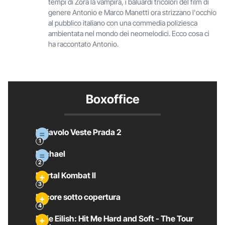
tempi di Zora la vampira, i baluardi tricolori del film di
genere Antonio e Marco Manetti ora strizzano l'occhio
al pubblico italiano con una commedia poliziesca
ambientata nel mondo dei neomelodici. Ecco cosa ci
ha raccontato Antonio.
Boxoffice
Il Diavolo Veste Prada 2
Michael
Mortal Kombat II
Pecore sotto copertura
Billie Eilish: Hit Me Hard and Soft - The Tour