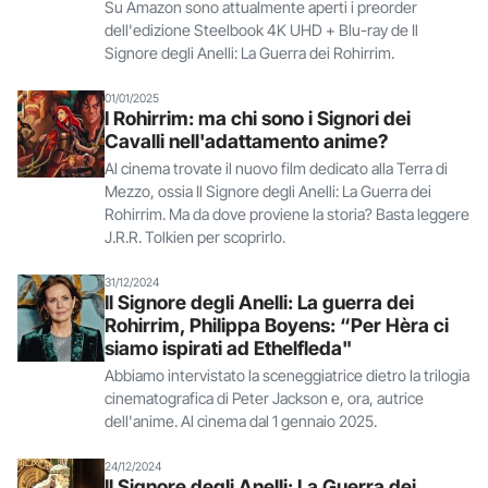
Su Amazon sono attualmente aperti i preorder
dell'edizione Steelbook 4K UHD + Blu-ray de Il
Signore degli Anelli: La Guerra dei Rohirrim.
01/01/2025
I Rohirrim: ma chi sono i Signori dei
Cavalli nell'adattamento anime?
Al cinema trovate il nuovo film dedicato alla Terra di
Mezzo, ossia Il Signore degli Anelli: La Guerra dei
Rohirrim. Ma da dove proviene la storia? Basta leggere
J.R.R. Tolkien per scoprirlo.
31/12/2024
Il Signore degli Anelli: La guerra dei
Rohirrim, Philippa Boyens: “Per Hèra ci
siamo ispirati ad Ethelfleda"
Abbiamo intervistato la sceneggiatrice dietro la trilogia
cinematografica di Peter Jackson e, ora, autrice
dell'anime. Al cinema dal 1 gennaio 2025.
24/12/2024
Il Signore degli Anelli: La Guerra dei