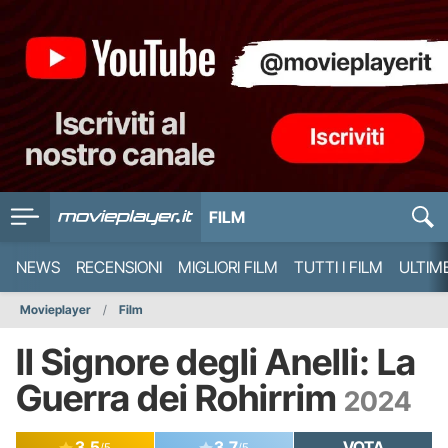
FILM
NEWS
RECENSIONI
MIGLIORI FILM
TUTTI I FILM
ULTIM
Movieplayer
Film
Il Signore degli Anelli: La
Guerra dei Rohirrim
2024
3.5
3.7
VOTA
/5
/5