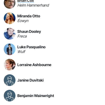
Brian Cox
Helm Hammerhand
Miranda Otto
Éowyn
Shaun Dooley
Freca
Luke Pasqualino
Wulf
Lorraine Ashbourne
Janine Duvitski
Benjamin Wainwright