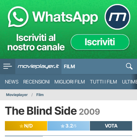
FILM
NEWS
RECENSIONI
MIGLIORI FILM
TUTTI I FILM
ULTIM
Movieplayer
Film
The Blind Side
2009
N/D
3.2
VOTA
/5