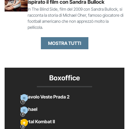
ispirato il film con Sandra Bullock
In The Blind Side, film del 2009 con Sandra Bullock, si
racconta la storia di Michael Oher, famoso giocatore di
football americano che non apprezzò molto la
pellicola.
MOSTRA TUTTI
Boxoffice
Il Diavolo Veste Prada 2
Michael
Mortal Kombat II