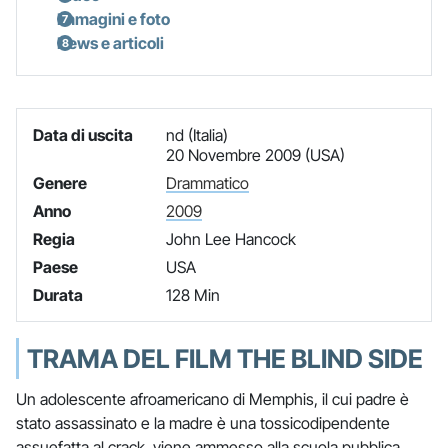
Immagini e foto
News e articoli
Data di uscita
nd (Italia)
20 Novembre 2009 (USA)
Genere
Drammatico
Anno
2009
Regia
John Lee Hancock
Paese
USA
Durata
128 Min
TRAMA DEL FILM THE BLIND SIDE
Un adolescente afroamericano di Memphis, il cui padre è
stato assassinato e la madre è una tossicodipendente
assuefatta al crack, viene ammesso alla scuola pubblica