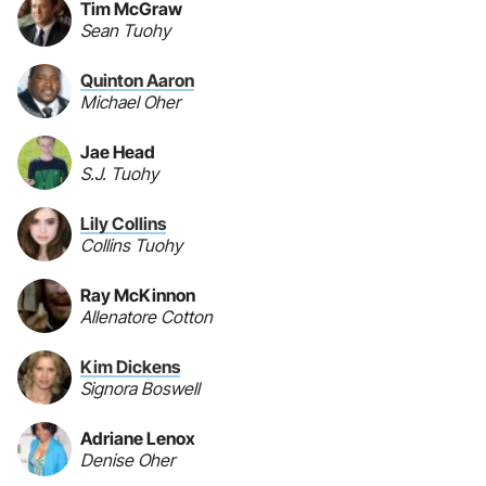
Tim McGraw
Sean Tuohy
Quinton Aaron
Michael Oher
Jae Head
S.J. Tuohy
Lily Collins
Collins Tuohy
Ray McKinnon
Allenatore Cotton
Kim Dickens
Signora Boswell
Adriane Lenox
Denise Oher