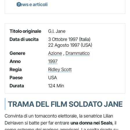
News e articoli
Titolo originale
G.I. Jane
Data di uscita
3 Ottobre 1997 (Italia)
22 Agosto 1997 (USA)
Genere
Azione
,
Drammatico
Anno
1997
Regia
Ridley Scott
Paese
USA
Durata
124 Min
TRAMA DEL FILM SOLDATO JANE
Convinta di un tornaconto elettorale, la senatrice Lilian
DeHaven si batte per far entrare
una donna nei Seals
, il
corpo estremo dei marines americani. La scelta ricade su