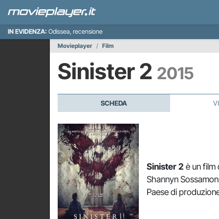
IN EVIDENZA:
Odissea, recensione
Movieplayer
Film
Sinister 2
2015
SCHEDA
V
Sinister 2
è un film
Shannyn Sossamon. D
Paese di produzion