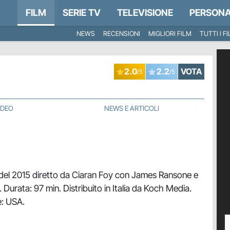
FILM
SERIE TV
TELEVISIONE
PERSONA
NEWS
RECENSIONI
MIGLIORI FILM
TUTTI I F
2.0
2.2
VOTA
/5
/5
IDEO
NEWS E ARTICOLI
 del 2015 diretto da Ciaran Foy con James Ransone e
urata: 97 min. Distribuito in Italia da Koch Media.
e: USA.