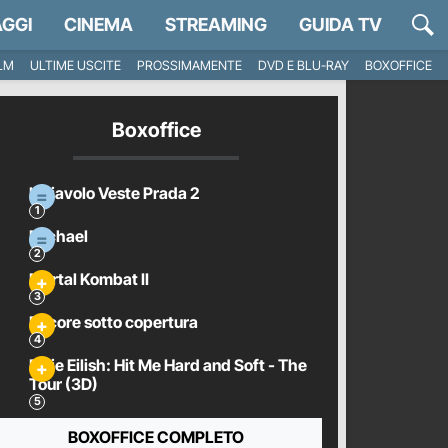
GGI
CINEMA
STREAMING
GUIDA TV
ILM
ULTIME USCITE
PROSSIMAMENTE
DVD E BLU-RAY
BOXOFFICE
Boxoffice
Il Diavolo Veste Prada 2
Michael
Mortal Kombat II
Pecore sotto copertura
Billie Eilish: Hit Me Hard and Soft - The
Tour (3D)
BOXOFFICE COMPLETO