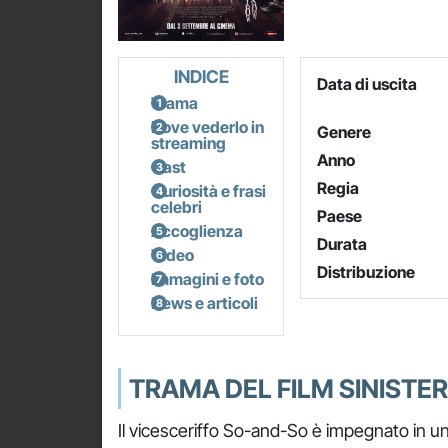
INDICE
Data di uscita
Trama
Dove vederlo in
Genere
streaming
Anno
Cast
Regia
Curiosità e frasi
celebri
Paese
Accoglienza
Durata
Video
Distribuzione
Immagini e foto
News e articoli
TRAMA DEL FILM SINISTER
Il vicesceriffo So-and-So è impegnato in un