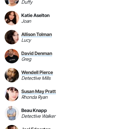
Duffy
Katie Aselton
Joan
Allison Tolman
Lucy
David Denman
Greg
Wendell Pierce
Detective Mills
Susan May Pratt
Rhonda Ryan
Beau Knapp
Detective Walker