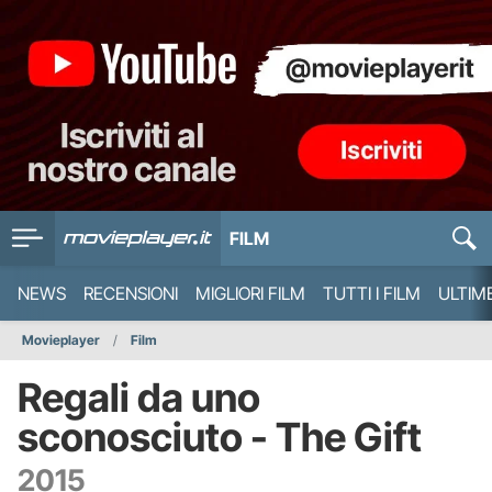
FILM
NEWS
RECENSIONI
MIGLIORI FILM
TUTTI I FILM
ULTIM
Movieplayer
Film
Regali da uno
sconosciuto - The Gift
2015