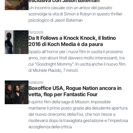
esclusiva con Jason Bateman
Un incontro casuale con un amico del passato
sconvolge la vita di Simon e Robyn in questo thriller
psicologico di Jason Bateman
05/12/2015
Da It Follows a Knock Knock, il listino
2016 di Koch Media è da paura
Spazio all'horror per i nuovi film in uscita il prossimo
anno, con alcuni titoli davvero molto interessanti, tra
cui "Goodnight Mommy". In uscita anche il nuovo film
di Michele Placido, 7 minuti.
10/08/2015
Boxoffice USA, Rogue Nation ancora in
vetta, flop per Fantastic Four
Il quinto film della saga di Mission: Impossible
mantiene il primo posto grazie alla deludente apertura
del nuovo cinecomic della Fox, che non riesce a
risollevarsi dopo la travagliata gestazione e l'impietosa
accoglienza della critica.