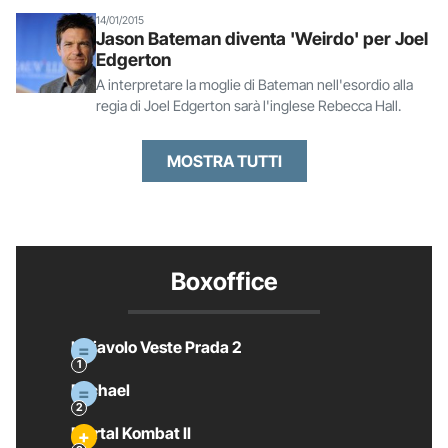
14/01/2015
Jason Bateman diventa 'Weirdo' per Joel
Edgerton
A interpretare la moglie di Bateman nell'esordio alla
regia di Joel Edgerton sarà l'inglese Rebecca Hall.
MOSTRA TUTTI
Boxoffice
Il Diavolo Veste Prada 2
Michael
Mortal Kombat II