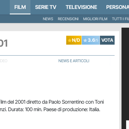
FILM
SERIE TV
TELEVISIONE
PERSONA
NEWS
RECENSIONI
MIGLIORI FILM
TUTTI I F
01
N/D
3.6
VOTA
/5
IDEO
NEWS E ARTICOLI
film del 2001 diretto da Paolo Sorrentino con Toni
nzi. Durata: 100 min. Paese di produzione: Italia.