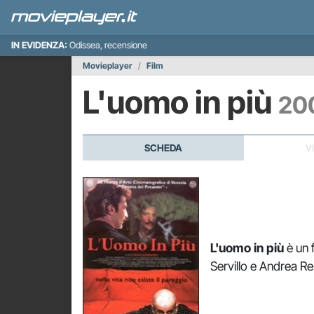
IN EVIDENZA:
Odissea, recensione
Movieplayer
Film
L'uomo in più
20
SCHEDA
V
L'uomo in più
è un 
Servillo e Andrea Re