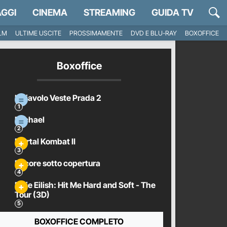
GGI
CINEMA
STREAMING
GUIDA TV
ILM
ULTIME USCITE
PROSSIMAMENTE
DVD E BLU-RAY
BOXOFFICE
Boxoffice
Il Diavolo Veste Prada 2
Michael
Mortal Kombat II
Pecore sotto copertura
Billie Eilish: Hit Me Hard and Soft - The
Tour (3D)
BOXOFFICE COMPLETO