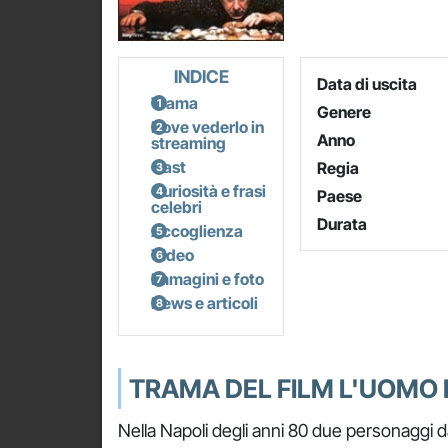
INDICE
Data di uscita
Trama
Genere
Dove vederlo in
Anno
streaming
Cast
Regia
Curiosità e frasi
Paese
celebri
Durata
Accoglienza
Video
Immagini e foto
News e articoli
TRAMA DEL FILM L'UOMO I
Nella Napoli degli anni 80 due personaggi da