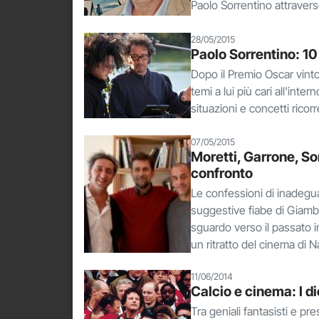
Paolo Sorrentino attraverso
28/05/2015
Paolo Sorrentino: 10
Dopo il Premio Oscar vinto
temi a lui più cari all'int
situazioni e concetti ricorr
07/05/2015
Moretti, Garrone, So
confronto
Le confessioni di inadegua
suggestive fiabe di Giambat
sguardo verso il passato i
un ritratto del cinema di 
11/06/2014
Calcio e cinema: I di
Tra geniali fantasisti e pre