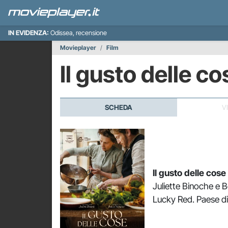
IN EVIDENZA:
Odissea, recensione
Movieplayer
Film
Il gusto delle c
SCHEDA
V
Il gusto delle cose
Juliette Binoche e Be
Lucky Red. Paese di