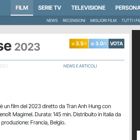
FILM
SERIE TV
TELEVISIONE
PERSONA
NEWS
RECENSIONI
MIGLIORI FILM
TUTTI I F
ose
2023
3.5
3.0
VOTA
/5
/5
IDEO
NEWS E ARTICOLI
è un film del 2023 diretto da Tran Anh Hung con
noît Magimel. Durata: 145 min. Distribuito in Italia da
 produzione: Francia, Belgio.