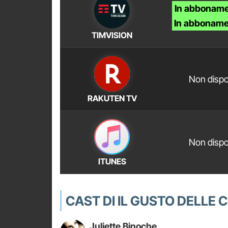
In abboname
In abboname
TIMVISION
Non dispo
RAKUTEN TV
Non dispo
ITUNES
CAST DI IL GUSTO DELLE 
Juliette Binoche