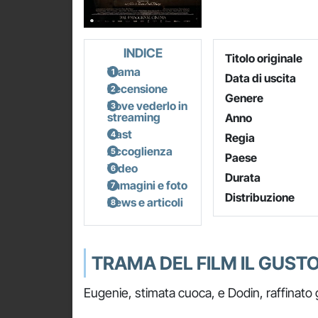
INDICE
Titolo originale
Trama
Data di uscita
Recensione
Genere
Dove vederlo in
streaming
Anno
Cast
Regia
Accoglienza
Paese
Video
Durata
Immagini e foto
Distribuzione
News e articoli
TRAMA DEL FILM IL GUST
Eugenie, stimata cuoca, e Dodin, raffinato 