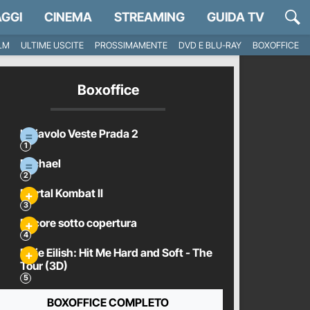
GGI
CINEMA
STREAMING
GUIDA TV
ILM
ULTIME USCITE
PROSSIMAMENTE
DVD E BLU-RAY
BOXOFFICE
Boxoffice
Il Diavolo Veste Prada 2
Michael
Mortal Kombat II
Pecore sotto copertura
Billie Eilish: Hit Me Hard and Soft - The
Tour (3D)
BOXOFFICE COMPLETO