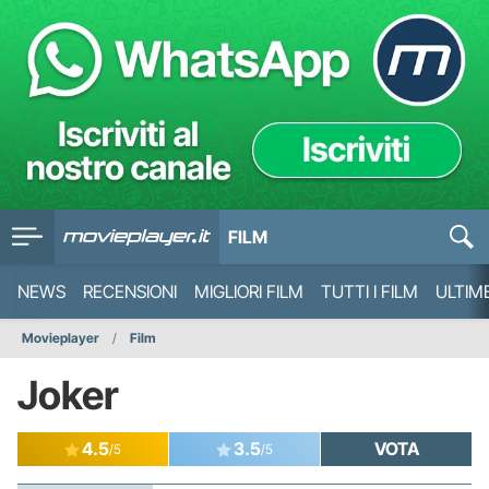
FILM
NEWS
RECENSIONI
MIGLIORI FILM
TUTTI I FILM
ULTIM
Movieplayer
Film
Joker
4.5
3.5
VOTA
/5
/5