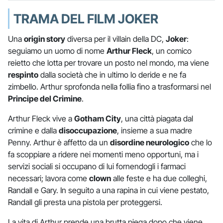
TRAMA DEL FILM JOKER
Una
origin story
diversa per il villain della DC,
Joker
:
seguiamo un uomo di nome
Arthur Fleck
, un comico
reietto che lotta per trovare un posto nel mondo, ma viene
respinto
dalla società che in ultimo lo deride e ne fa
zimbello. Arthur sprofonda nella follia fino a trasformarsi nel
Principe del Crimine
.
Arthur Fleck vive a
Gotham City
, una città piagata dal
crimine e dalla
disoccupazione
, insieme a sua madre
Penny. Arthur è affetto da un
disordine neurologico
che lo
fa scoppiare a ridere nei momenti meno opportuni, ma i
servizi sociali si occupano di lui fornendogli i farmaci
necessari; lavora come
clown
alle feste e ha due colleghi,
Randall e Gary. In seguito a una rapina in cui viene pestato,
Randall gli presta una pistola per proteggersi.
La vita di Arthur prende una brutta piega dopo che viene