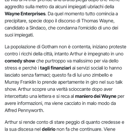
aggredito sulla metro da alcuni impiegati ubriachi della
Wayne Enterprises
. Da quel momento tutto comincia a
precipitare, specie dopo il discorso di Thomas Wayne,
candidato a Sindaco, che condanna l’omicidio di uno dei
suoi impiegati.
La popolazione di Gotham non è contenta, iniziano proteste
contro i ricchi della città, intanto Arthur è impegnato in uno
comedy show
che purtroppo va malissimo per via dello
stress e perchè i
tagli finanziari
ai servizi sociali lo hanno
lasciato senza farmaci; questo fa di lui uno zimbello e
Murray Franklin lo prende apertamente in giro nel suo talk
show. Arthur scopre una verità scioccante dopo aver
intercettato una lettera e si reca al
maniero dei Wayne
per
avere informazioni, ma viene cacciato in malo modo da
Alfred Pennyworth.
Arthur si rende conto di stare peggio di quanto credesse e
la sua discesa nel
delirio
non fa che continuare. Viene