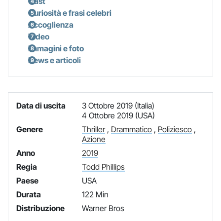
Cast
Curiosità e frasi celebri
Accoglienza
Video
Immagini e foto
News e articoli
Data di uscita
3 Ottobre 2019 (Italia)
4 Ottobre 2019 (USA)
Genere
Thriller
,
Drammatico
,
Poliziesco
,
Azione
Anno
2019
Regia
Todd Phillips
Paese
USA
Durata
122 Min
Distribuzione
Warner Bros