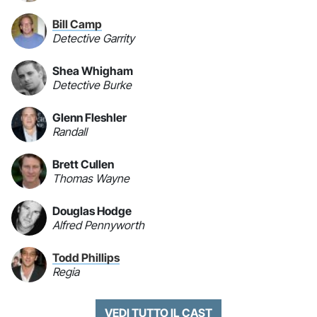
Bill Camp
Detective Garrity
Shea Whigham
Detective Burke
Glenn Fleshler
Randall
Brett Cullen
Thomas Wayne
Douglas Hodge
Alfred Pennyworth
Todd Phillips
Regia
VEDI TUTTO IL CAST