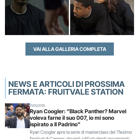
VAI ALLA GALLERIA COMPLETA
NEWS E ARTICOLI DI PROSSIMA
FERMATA: FRUITVALE STATION
11/05/2018
Ryan Coogler: "Black Panther? Marvel
voleva farne il suo 007, io mi sono
ispirato a Il Padrino"
Ryan Coogler apre la serie di masterclass del 71esimo
Festival di Cannes: davanti a 60 studenti provenienti