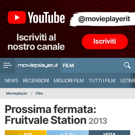
FILM
NEWS
RECENSIONI
MIGLIORI FILM
TUTTI I FILM
ULTIM
Movieplayer
Film
Prossima fermata:
Fruitvale Station
2013
N/D
3.3
VOTA
/5