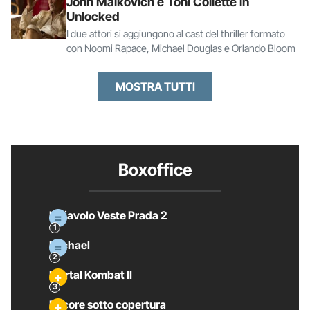
John Malkovich e Toni Collette in
Unlocked
I due attori si aggiungono al cast del thriller formato
con Noomi Rapace, Michael Douglas e Orlando Bloom
MOSTRA TUTTI
Boxoffice
Il Diavolo Veste Prada 2
Michael
Mortal Kombat II
Pecore sotto copertura