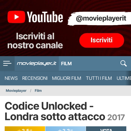
FILM
NEWS
RECENSIONI
MIGLIORI FILM
TUTTI I FILM
ULTIM
Movieplayer
Film
Codice Unlocked -
Londra sotto attacco
2017
2.5
2.2
VOTA
/5
/5