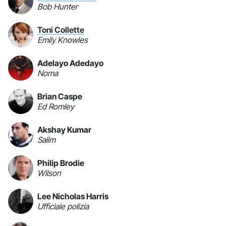
Bob Hunter
Toni Collette
Emily Knowles
Adelayo Adedayo
Noma
Brian Caspe
Ed Romley
Akshay Kumar
Salim
Philip Brodie
Wilson
Lee Nicholas Harris
Ufficiale polizia