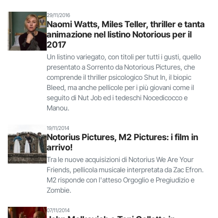
29/11/2016
Naomi Watts, Miles Teller, thriller e tanta
animazione nel listino Notorious per il
2017
Un listino variegato, con titoli per tutti i gusti, quello
presentato a Sorrento da Notorious Pictures, che
comprende il thriller psicologico Shut In, il biopic
Bleed, ma anche pellicole per i più giovani come il
seguito di Nut Job ed i tedeschi Nocedicocco e
Manou.
19/11/2014
Notorius Pictures, M2 Pictures: i film in
arrivo!
Tra le nuove acquisizioni di Notorius We Are Your
Friends, pellicola musicale interpretata da Zac Efron.
M2 risponde con l'atteso Orgoglio e Pregiudizio e
Zombie.
07/11/2014