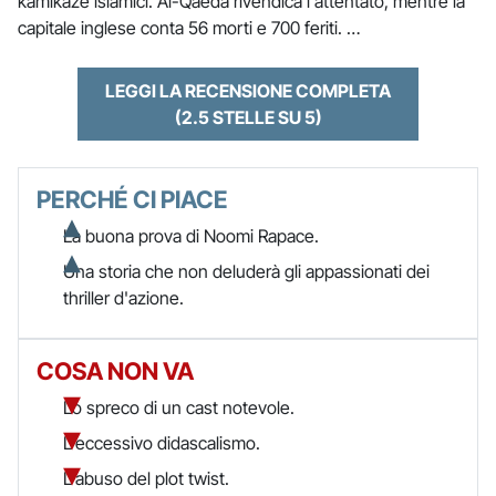
kamikaze islamici. Al-Qaeda rivendica l'attentato, mentre la
capitale inglese conta 56 morti e 700 feriti. …
LEGGI LA RECENSIONE COMPLETA
(2.5 STELLE SU 5)
PERCHÉ CI PIACE
La buona prova di Noomi Rapace.
Una storia che non deluderà gli appassionati dei
thriller d'azione.
COSA NON VA
Lo spreco di un cast notevole.
L'eccessivo didascalismo.
L'abuso del plot twist.