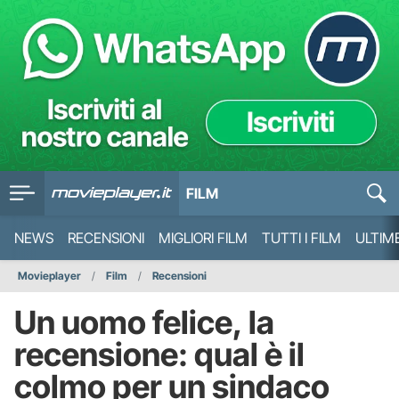
FILM
NEWS
RECENSIONI
MIGLIORI FILM
TUTTI I FILM
ULTIM
Movieplayer
Film
Recensioni
Un uomo felice, la
recensione: qual è il
colmo per un sindaco