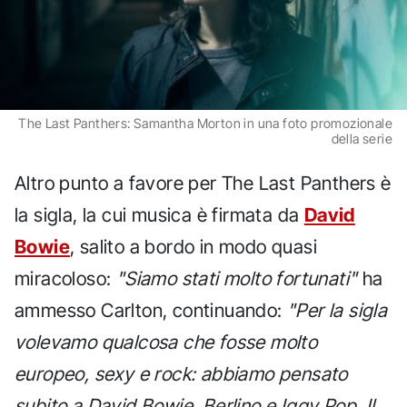
The Last Panthers: Samantha Morton in una foto promozionale
della serie
Altro punto a favore per The Last Panthers è
la sigla, la cui musica è firmata da
David
Bowie
, salito a bordo in modo quasi
miracoloso:
"Siamo stati molto fortunati"
ha
ammesso Carlton, continuando:
"Per la sigla
volevamo qualcosa che fosse molto
europeo, sexy e rock: abbiamo pensato
subito a David Bowie, Berlino e Iggy Pop. Il