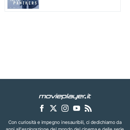
Con curiosità e impegno inesauribili, ci dedichiamo da
anni all'esplorazione del mondo del cinema e delle serie