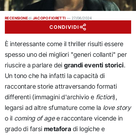
RECENSIONE
di
JACOPO FIORETTI
—
27/06/2024
CONDIVIDI
È interessante come il thriller risulti essere
spesso uno dei migliori "generi collanti" per
riuscire a parlare dei
grandi eventi storici
.
Un tono che ha infatti la capacità di
raccontare storie attraversando formati
differenti (immagini d'archivio e
fiction
),
legarsi ad altre sfumature come la
love story
o il
coming of age
e raccontare vicende in
grado di farsi
metafora
di logiche e