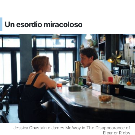
Un esordio miracoloso
Jessica Chastain e James McAvoy in The Disappearance of
Eleanor Rigby