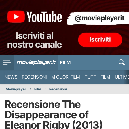
FILM
NEWS
RECENSIONI
MIGLIORI FILM
TUTTI I FILM
ULTIM
Movieplayer
Film
Recensioni
Recensione The
Disappearance of
Eleanor Rigby (2013)