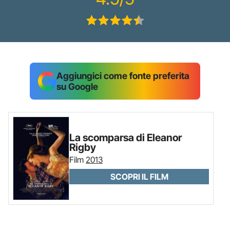
Aggiungici come fonte preferita
su Google
La scomparsa di Eleanor
Rigby
Film
2013
SCOPRI IL FILM