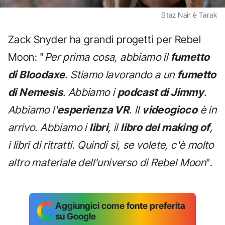
Staz Nair è Tarak
Zack Snyder ha grandi progetti per Rebel
Moon: "
Per prima cosa, abbiamo il
fumetto
di Bloodaxe
. Stiamo lavorando a un
fumetto
di Nemesis
. Abbiamo i
podcast di Jimmy
.
Abbiamo l'
esperienza VR
. Il
videogioco
è in
arrivo. Abbiamo i
libri
, il
libro del making of
,
i libri di ritratti. Quindi sì, se volete, c'è molto
altro materiale dell'universo di Rebel Moon
".
Aggiungici come fonte preferita
su Google