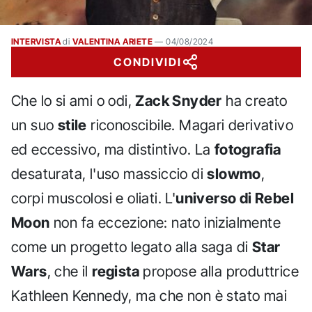
INTERVISTA
di
VALENTINA ARIETE
—
04/08/2024
CONDIVIDI
Che lo si ami o odi,
Zack Snyder
ha creato
un suo
stile
riconoscibile. Magari derivativo
ed eccessivo, ma distintivo. La
fotografia
desaturata, l'uso massiccio di
slowmo
,
corpi muscolosi e oliati. L'
universo di Rebel
Moon
non fa eccezione: nato inizialmente
come un progetto legato alla saga di
Star
Wars
, che il
regista
propose alla produttrice
Kathleen Kennedy, ma che non è stato mai