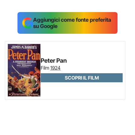
Aggiungici come fonte preferita
su Google
Peter Pan
Film
1924
SCOPRI IL FILM