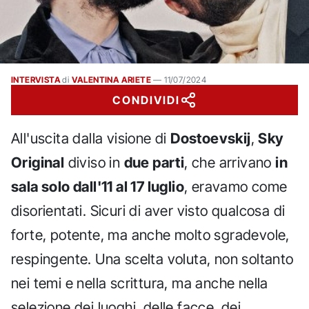
INTERVISTA
di
VALENTINA ARIETE
—
11/07/2024
CONDIVIDI
All'uscita dalla visione di
Dostoevskij
,
Sky
Original
diviso in
due parti
, che arrivano
in
sala solo dall'11 al 17 luglio
, eravamo come
disorientati. Sicuri di aver visto qualcosa di
forte, potente, ma anche molto sgradevole,
respingente. Una scelta voluta, non soltanto
nei temi e nella scrittura, ma anche nella
selezione dei luoghi, delle facce, dei