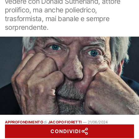
vedere con Donald Sutherland, attore
prolifico, ma anche poliedrico,
trasformista, mai banale e sempre
sorprendente.
APPROFONDIMENTO
di
JACOPO FIORETTI
—
21/06/2024
CONDIVIDI