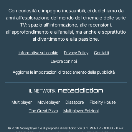
Con curiosità e impegno inesauribili, ci dedichiamo da
anni all'esplorazione del mondo del cinema e delle serie
TV: spazio all'informazione, alle recensioni,
all'approfondimento e all'analisi, ma anche e soprattutto
al divertimento e alla passione.
Informativa sui cookie
Privacy Policy
Contatti
Lavora con noi
Aggiorna le impostazioni di tracciamento della pubblicità
IL NETWORK
Multiplayer
Movieplayer
Dissapore
Fidelity House
The Great Pizza
Multiplayer Edizioni
© 2026 Movieplayer.it è di proprietà di NetAddiction S.r.l. REA TR - 80133 - P.iva: