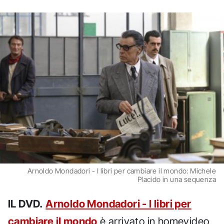
Arnoldo Mondadori - I libri per cambiare il mondo: Michele
Placido in una sequenza
IL DVD.
Arnoldo Mondadori - I libri per
cambiare il mondo
è arrivato in homevideo