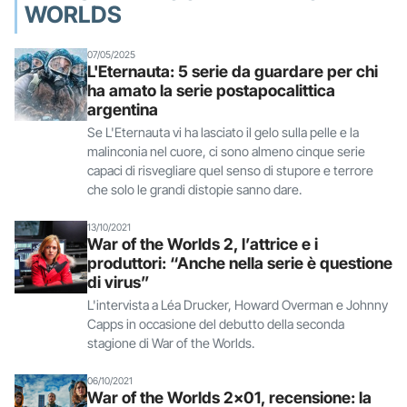
WORLDS
07/05/2025
L'Eternauta: 5 serie da guardare per chi
ha amato la serie postapocalittica
argentina
Se L'Eternauta vi ha lasciato il gelo sulla pelle e la
malinconia nel cuore, ci sono almeno cinque serie
capaci di risvegliare quel senso di stupore e terrore
che solo le grandi distopie sanno dare.
13/10/2021
War of the Worlds 2, l’attrice e i
produttori: “Anche nella serie è questione
di virus”
L'intervista a Léa Drucker, Howard Overman e Johnny
Capps in occasione del debutto della seconda
stagione di War of the Worlds.
06/10/2021
War of the Worlds 2x01, recensione: la