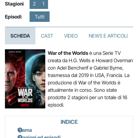
Stagioni
2
1
Episodi
Tutti
SCHEDA
CAST
VIDEO
NEWS E ARTICOLI
War of the Worlds
è una Serie TV
creata da H.G. Wells e Howard Overman
con Adel Bencherif e Gabriel Byrne,
trasmessa dal 2019 in USA, Francia. La
produzione di War of the Worlds è
attualmente in corso. Sono state
prodotte 2 stagioni per un totale di 16
episodi.
INDICE
Trama
Stagioni ed episodi