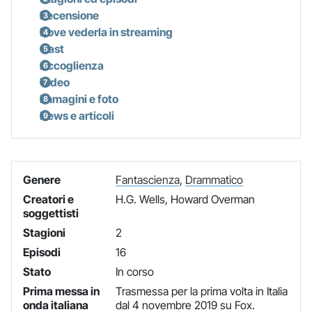
Recensione
Dove vederla in streaming
Cast
Accoglienza
Video
Immagini e foto
News e articoli
Genere
Fantascienza
,
Drammatico
Creatori e
H.G. Wells, Howard Overman
soggettisti
Stagioni
2
Episodi
16
Stato
In corso
Prima messa in
Trasmessa per la prima volta in Italia
onda italiana
dal 4 novembre 2019 su Fox.