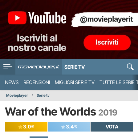
SERIE TV
NEWS
RECENSIONI
MIGLIORI SERIE TV
TUTTE LE SERIE 
Movieplayer
Serie tv
War of the Worlds
2019
3.0
3.4
VOTA
/5
/5