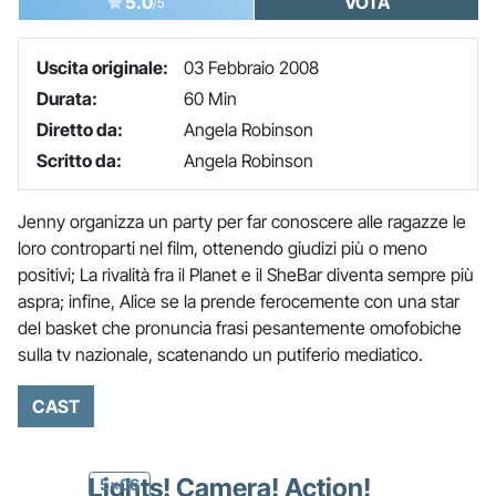
5.0
VOTA
/5
Uscita originale:
03 Febbraio 2008
Durata:
60 Min
Diretto da:
Angela Robinson
Scritto da:
Angela Robinson
Jenny organizza un party per far conoscere alle ragazze le
loro controparti nel film, ottenendo giudizi più o meno
positivi; La rivalità fra il Planet e il SheBar diventa sempre più
aspra; infine, Alice se la prende ferocemente con una star
del basket che pronuncia frasi pesantemente omofobiche
sulla tv nazionale, scatenando un putiferio mediatico.
CAST
Lights! Camera! Action!
5x06