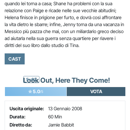
quando lei torna a casa; Shane ha problemi con la sua
relazione con Paige e ricade nelle sue vecchie abitudini;
Helena finisce in prigione per furto, e dovrà così affrontare
la vita dietro le sbarre; infine, Jenny torna da una vacanza in
Messico più pazza che mai, con un miliardario greco deciso
ad aiutarla nella sua guerra senza quartiere per riavere i
diritti del suo libro dallo studio di Tina.
CAST
Look Out, Here They Come!
5x02
5.0
VOTA
/5
Uscita originale:
13 Gennaio 2008
Durata:
60 Min
Diretto da:
Jamie Babbit