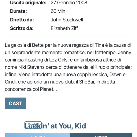
Uscita originale:
27 Gennaio 2008
Durata:
60 Min
Diretto da:
John Stockwell
Scritto da:
Elizabeth Ziff
La gelosia di Bette per la nuova ragazza di Tina è la causa di
un sorprendente momento romantico; nel frattempo, Jenny
comincia il casting di Lez Girls, e un'ambiziosa attrice di
nome Niki Stevens cerca di ottenere da lei il ruolo principale;
infine, viene introdotta una nuova coppia lesbica, Dawn e
Cindi, che aprono un nuovo club, il SheBar, in diretta
concorrenza col Planet...
CAST
Lookin' at You, Kid
5x05