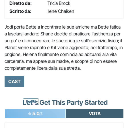
Diretto da:
Tricia Brock
Scritto da:
Ilene Chaiken
Jodi porta Bette a incontrare le sue amiche ma Bette fatica
a lasciarsi andare; Shane decide di praticare l'astinenza per
un po' e di concentrare le sue energie sull'esercizio fisico; il
Planet viene rapinato e Kit viene aggredito; nel frattempo, in
prigione, Helena finalmente comincia ad abituarsi alla vita
carceraria, ma appare sua madre, e scopre di non essere
completamente libera dalla sua stretta.
CAST
Let's Get This Party Started
5x04
5.0
VOTA
/5