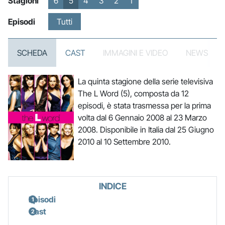
Stagioni
6
5
4
3
2
1
Episodi
Tutti
SCHEDA
CAST
IMMAGINI E VIDEO
NEWS
La quinta stagione della serie televisiva
The L Word (5), composta da 12
episodi, è stata trasmessa per la prima
volta dal 6 Gennaio 2008 al 23 Marzo
2008. Disponibile in Italia dal 25 Giugno
2010 al 10 Settembre 2010.
INDICE
Episodi
Cast