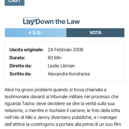
CAST
Lay Down the Law
5x08
5.0
VOTA
/5
Uscita originale:
24 Febbraio 2008
Durata:
60 Min
Diretto da:
Leslie Libman
Scritto da:
Alexandra Kondracke
Alice ha grossi problemi quando si trova chiamata a
testimoniare davanti al tribunale militare nel processo che
riguarda Tasha: deve decidere se dire la verità sulla sua
relazione, o mentire e rischiare il carcere; le foto della lotta
nell'olio di Niki e Jenny diventano pubbliche, e i manager
dell'attrice la costringono a portare alla prima di un suo film