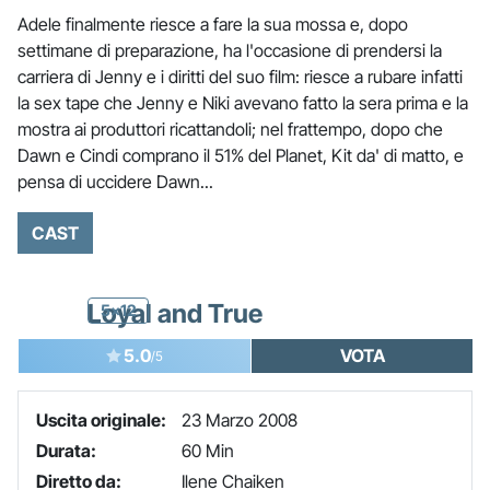
Adele finalmente riesce a fare la sua mossa e, dopo
settimane di preparazione, ha l'occasione di prendersi la
carriera di Jenny e i diritti del suo film: riesce a rubare infatti
la sex tape che Jenny e Niki avevano fatto la sera prima e la
mostra ai produttori ricattandoli; nel frattempo, dopo che
Dawn e Cindi comprano il 51% del Planet, Kit da' di matto, e
pensa di uccidere Dawn...
CAST
Loyal and True
5x12
5.0
VOTA
/5
Uscita originale:
23 Marzo 2008
Durata:
60 Min
Diretto da:
Ilene Chaiken