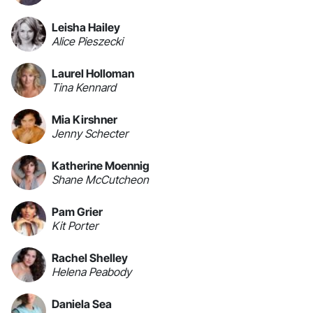
Leisha Hailey
Alice Pieszecki
Laurel Holloman
Tina Kennard
Mia Kirshner
Jenny Schecter
Katherine Moennig
Shane McCutcheon
Pam Grier
Kit Porter
Rachel Shelley
Helena Peabody
Daniela Sea