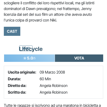
sciogliere il conflitto dei loro rispettivi locali, ma gli istinti
dominatori di Dawn prevalgono; nel frattempo, Jenny
licenzia dal set del suo film un attore che aveva avuto
l'unica colpa di provarci con Niki.
CAST
Lifecycle
5x10
5.0
VOTA
/5
Uscita originale:
09 Marzo 2008
Durata:
60 Min
Diretto da:
Angela Robinson
Scritto da:
Angela Robinson
Tutte le ragazze si iscrivono ad una maratona in bicicletta a