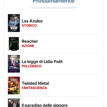
Prossimamente
Las Azules
STORICO
Reacher
AZIONE
La legge di Lidia Poët
POLIZIESCO
Twisted Metal
FANTASCIENZA
Il paradiso delle signore