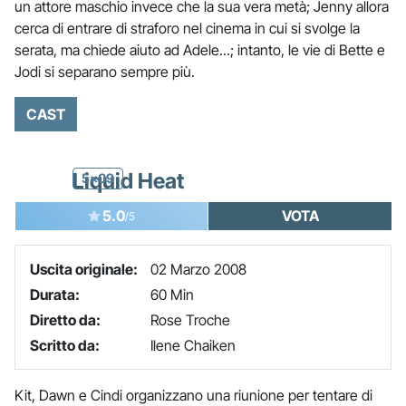
un attore maschio invece che la sua vera metà; Jenny allora
cerca di entrare di straforo nel cinema in cui si svolge la
serata, ma chiede aiuto ad Adele...; intanto, le vie di Bette e
Jodi si separano sempre più.
CAST
Liquid Heat
5x09
5.0
VOTA
/5
Uscita originale:
02 Marzo 2008
Durata:
60 Min
Diretto da:
Rose Troche
Scritto da:
Ilene Chaiken
Kit, Dawn e Cindi organizzano una riunione per tentare di