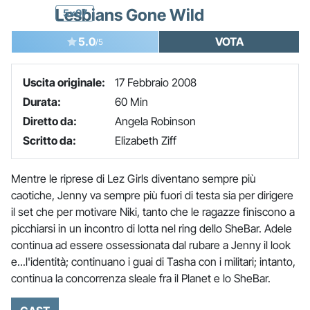
Lesbians Gone Wild
5x07
5.0
VOTA
/5
Uscita originale:
17 Febbraio 2008
Durata:
60 Min
Diretto da:
Angela Robinson
Scritto da:
Elizabeth Ziff
Mentre le riprese di Lez Girls diventano sempre più
caotiche, Jenny va sempre più fuori di testa sia per dirigere
il set che per motivare Niki, tanto che le ragazze finiscono a
picchiarsi in un incontro di lotta nel ring dello SheBar. Adele
continua ad essere ossessionata dal rubare a Jenny il look
e...l'identità; continuano i guai di Tasha con i militari; intanto,
continua la concorrenza sleale fra il Planet e lo SheBar.