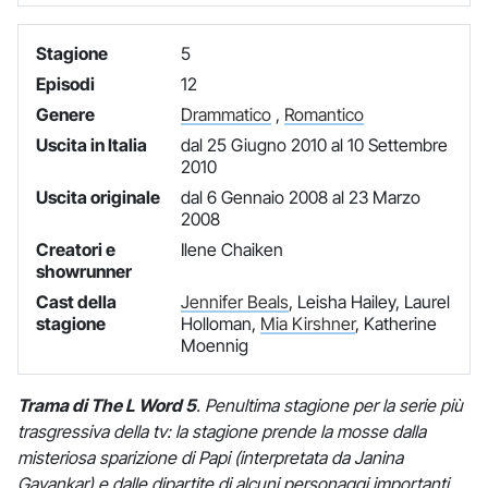
Stagione
5
Episodi
12
Genere
Drammatico
,
Romantico
Uscita in Italia
dal 25 Giugno 2010 al 10 Settembre
2010
Uscita originale
dal 6 Gennaio 2008 al 23 Marzo
2008
Creatori e
Ilene Chaiken
showrunner
Cast della
Jennifer Beals
, Leisha Hailey, Laurel
stagione
Holloman,
Mia Kirshner
, Katherine
Moennig
Trama di The L Word 5
. Penultima stagione per la serie più
trasgressiva della tv: la stagione prende la mosse dalla
misteriosa sparizione di Papi (interpretata da Janina
Gavankar) e dalle dipartite di alcuni personaggi importanti