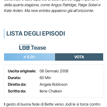
della quarta stagione, come Angus Patridge, Paige Sobel e
Kate Arden. Ma new entries appaiono già all'orizzonte.
LISTA DEGLI EPISODI
LGB Tease
5x01
5.0
VOTA
/5
Uscita originale:
06 Gennaio 2008
Durata:
60 Min
Diretto da:
Angela Robinson
Scritto da:
Ilene Chaiken
Il gesto di buona fede di Bette verso Jodi le si torce contro