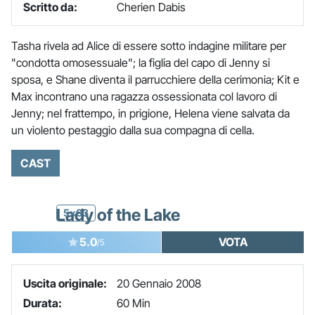
Scritto da:
Cherien Dabis
Tasha rivela ad Alice di essere sotto indagine militare per
"condotta omosessuale"; la figlia del capo di Jenny si
sposa, e Shane diventa il parrucchiere della cerimonia; Kit e
Max incontrano una ragazza ossessionata col lavoro di
Jenny; nel frattempo, in prigione, Helena viene salvata da
un violento pestaggio dalla sua compagna di cella.
CAST
Lady of the Lake
5x03
5.0
VOTA
/5
Uscita originale:
20 Gennaio 2008
Durata:
60 Min