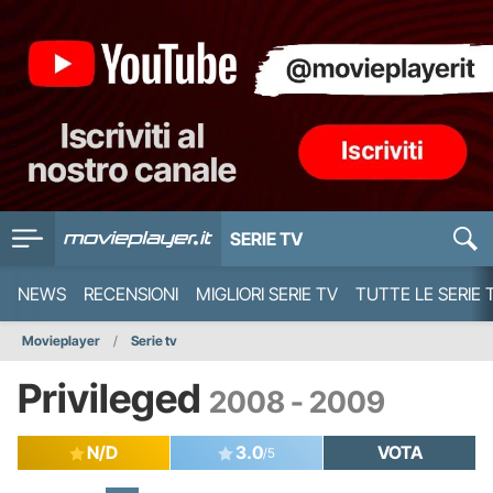
SERIE TV
NEWS
RECENSIONI
MIGLIORI SERIE TV
TUTTE LE SERIE 
Movieplayer
Serie tv
Privileged
2008 - 2009
N/D
3.0
VOTA
/5