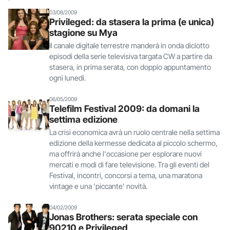
03/08/2009
Privileged: da stasera la prima (e unica)
stagione su Mya
Il canale digitale terrestre manderà in onda diciotto
episodi della serie televisiva targata CW a partire da
stasera, in prima serata, con doppio appuntamento
ogni lunedì.
06/05/2009
Telefilm Festival 2009: da domani la
settima edizione
La crisi economica avrà un ruolo centrale nella settima
edizione della kermesse dedicata al piccolo schermo,
ma offrirà anche l'occasione per esplorare nuovi
mercati e modi di fare televisione. Tra gli eventi del
Festival, incontri, concorsi a tema, una maratona
vintage e una 'piccante' novità.
04/02/2009
Jonas Brothers: serata speciale con
90210 e Privileged