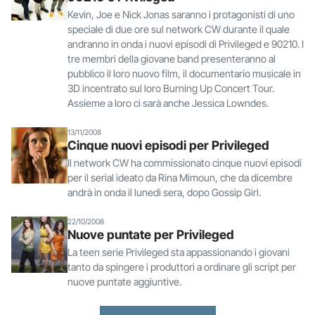
Kevin, Joe e Nick Jonas saranno i protagonisti di uno
speciale di due ore sul network CW durante il quale
andranno in onda i nuovi episodi di Privileged e 90210. I
tre membri della giovane band presenteranno al
pubblico il loro nuovo film, il documentario musicale in
3D incentrato sul loro Burning Up Concert Tour.
Assieme a loro ci sarà anche Jessica Lowndes.
13/11/2008
Cinque nuovi episodi per Privileged
Il network CW ha commissionato cinque nuovi episodi
per il serial ideato da Rina Mimoun, che da dicembre
andrà in onda il lunedì sera, dopo Gossip Girl.
22/10/2008
Nuove puntate per Privileged
La teen serie Privileged sta appassionando i giovani
tanto da spingere i produttori a ordinare gli script per
nuove puntate aggiuntive.