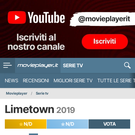
SERIE TV
NEWS
RECENSIONI
MIGLIORI SERIE TV
TUTTE LE SERIE 
Movieplayer
Serie tv
Limetown
2019
N/D
N/D
VOTA