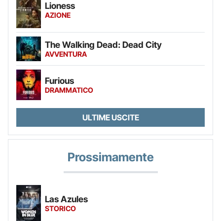
Lioness
AZIONE
The Walking Dead: Dead City
AVVENTURA
Furious
DRAMMATICO
ULTIME USCITE
Prossimamente
Las Azules
STORICO