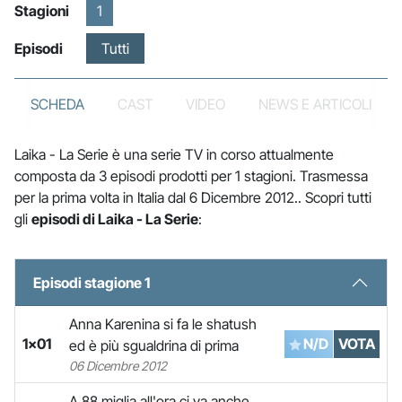
Stagioni
1
Episodi
Tutti
SCHEDA
CAST
VIDEO
NEWS E ARTICOLI
Laika - La Serie è una serie TV in corso attualmente
composta da 3 episodi prodotti per 1 stagioni. Trasmessa
per la prima volta in Italia dal 6 Dicembre 2012.. Scopri tutti
gli
episodi di Laika - La Serie
:
Episodi stagione 1
Anna Karenina si fa le shatush
1x01
N/D
VOTA
ed è più sgualdrina di prima
06 Dicembre 2012
A 88 miglia all'ora ci va anche