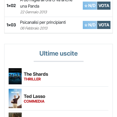
1x02
N/D
VOTA
una Panda
22 Gennaio 2013
Psicanalisi per principianti
1x03
N/D
VOTA
06 Febbraio 2013
Ultime uscite
The Shards
THRILLER
Ted Lasso
COMMEDIA