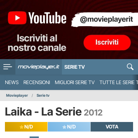
SERIE TV
NEWS
RECENSIONI
MIGLIORI SERIE TV
TUTTE LE SERIE 
Movieplayer
Serie tv
Laika - La Serie
2012
N/D
N/D
VOTA