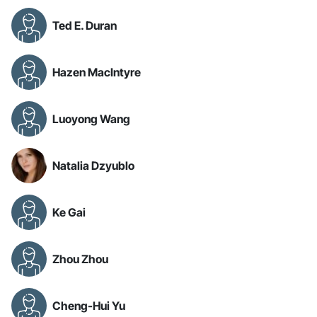
Ted E. Duran
Hazen MacIntyre
Luoyong Wang
Natalia Dzyublo
Ke Gai
Zhou Zhou
Cheng-Hui Yu