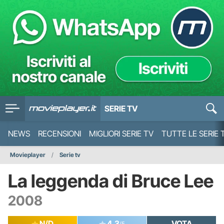
SERIE TV
NEWS
RECENSIONI
MIGLIORI SERIE TV
TUTTE LE SERIE 
Movieplayer
Serie tv
La leggenda di Bruce Lee
2008
N/D
4.3
VOTA
/5