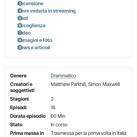
Recensione
Dove vederla in streaming
Cast
Accoglienza
Video
Immagini e foto
News e articoli
Genere
Drammatico
Creatori e
Matthew Parkhill, Simon Maxwell
soggettisti
Stagioni
2
Episodi
16
Durata episodio
60 Min
Stato
In corso
Prima messa in
Trasmessa per la prima volta in Italia