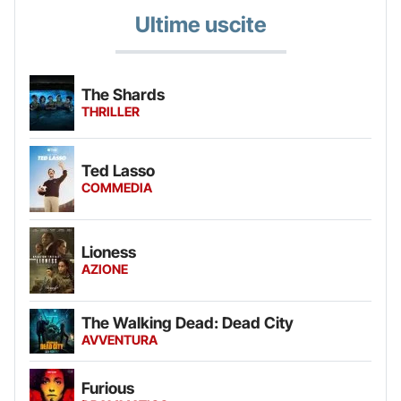
Ultime uscite
The Shards
THRILLER
Ted Lasso
COMMEDIA
Lioness
AZIONE
The Walking Dead: Dead City
AVVENTURA
Furious