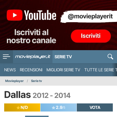
SERIE TV
NEWS
RECENSIONI
MIGLIORI SERIE TV
TUTTE LE SERIE 
Movieplayer
Serie tv
Dallas
2012 - 2014
N/D
2.9
VOTA
/5