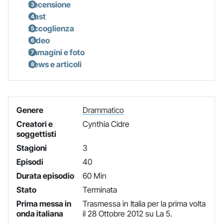
Recensione
Cast
Accoglienza
Video
Immagini e foto
News e articoli
Genere
Drammatico
Creatori e
Cynthia Cidre
soggettisti
Stagioni
3
Episodi
40
Durata episodio
60 Min
Stato
Terminata
Prima messa in
Trasmessa in Italia per la prima volta
onda italiana
il 28 Ottobre 2012 su La 5.