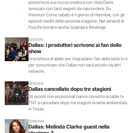
presenta la sua nuova creatura con Viola Davis
avvocato con tanti segreti da nascondere. Su
Premium Crime sabato è il giorno di Hannibal, con gli
episodi inediti della seconda stagione. Nel venerdì di
FoxLife tornano anche Scandal e Revenge.
20/11/2014
Dallas: i produttori scrivono ai fan dello
show
Una lettera di addio per ringraziare i fan della serie tv e
per comunicare che Dallas non sarà accolto da altri
network.
06/10/2014
Dallas cancellato dopo tre stagioni
Gli ascolti non eccezionali hanno convinto la cable tv
TNT a cancellare dopo tre stagioni la serie ambientata
in Texas.
25/06/2014
Dallas: Melinda Clarke guest nella
stagione 3