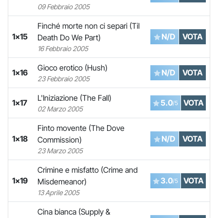
09 Febbraio 2005
Finché morte non ci separi (Til
1x15
N/D
VOTA
Death Do We Part)
16 Febbraio 2005
Gioco erotico (Hush)
1x16
N/D
VOTA
23 Febbraio 2005
L'Iniziazione (The Fall)
1x17
5.0
VOTA
/5
02 Marzo 2005
Finto movente (The Dove
1x18
N/D
VOTA
Commission)
23 Marzo 2005
Crimine e misfatto (Crime and
1x19
3.0
VOTA
Misdemeanor)
/5
13 Aprile 2005
Cina bianca (Supply &