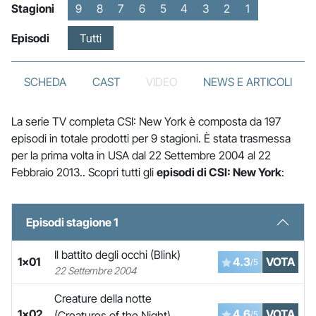
Stagioni
9
8
7
6
5
4
3
2
1
Episodi
Tutti
SCHEDA
CAST
VIDEO
NEWS E ARTICOLI
La serie TV completa CSI: New York è composta da 197
episodi in totale prodotti per 9 stagioni. È stata trasmessa
per la prima volta in USA dal 22 Settembre 2004 al 22
Febbraio 2013.. Scopri tutti gli
episodi di CSI: New York
:
Episodi stagione 1
Il battito degli occhi (Blink)
1x01
4.3
VOTA
/5
22 Settembre 2004
Creature della notte
1x02
4.6
VOTA
(Creatures of the Night)
/5