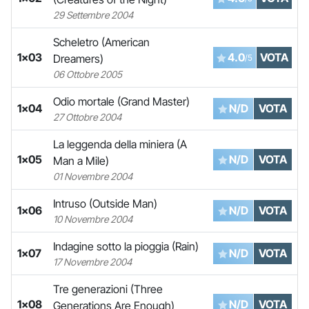
29 Settembre 2004
Scheletro (American
1x03
4.0
VOTA
Dreamers)
/5
06 Ottobre 2005
Odio mortale (Grand Master)
1x04
N/D
VOTA
27 Ottobre 2004
La leggenda della miniera (A
1x05
N/D
VOTA
Man a Mile)
01 Novembre 2004
Intruso (Outside Man)
1x06
N/D
VOTA
10 Novembre 2004
Indagine sotto la pioggia (Rain)
1x07
N/D
VOTA
17 Novembre 2004
Tre generazioni (Three
1x08
N/D
VOTA
Generations Are Enough)