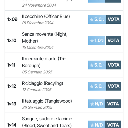
24 Novembre 2004
Il cecchino (Officer Blue)
1x09
5.0
VOTA
/5
01 Dicembre 2004
Senza movente (Night,
1x10
1.0
VOTA
Mother)
/5
15 Dicembre 2004
Il mercante d'arte (Tri-
1x11
5.0
VOTA
Borough)
/5
05 Gennaio 2005
Riciclaggio (Recyling)
1x12
5.0
VOTA
/5
12 Gennaio 2005
Il tatuaggio (Tanglewood)
1x13
N/D
VOTA
26 Gennaio 2005
Sangue, sudore e lacrime
1x14
N/D
VOTA
(Blood, Sweat and Tears)