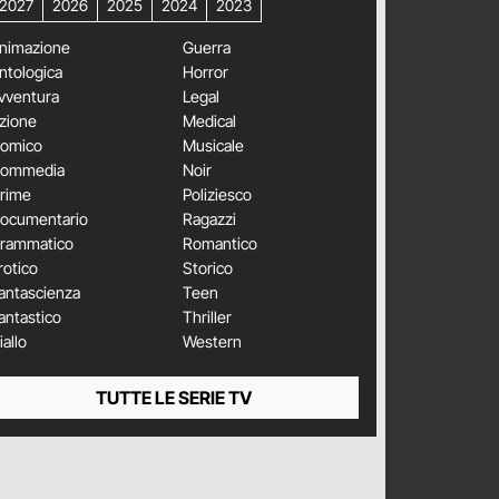
2027
2026
2025
2024
2023
nimazione
Guerra
ntologica
Horror
vventura
Legal
zione
Medical
omico
Musicale
ommedia
Noir
rime
Poliziesco
ocumentario
Ragazzi
rammatico
Romantico
rotico
Storico
antascienza
Teen
antastico
Thriller
iallo
Western
TUTTE LE SERIE TV