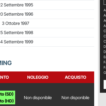
22 Settembre 1995
A
20 Settembre 1996
A
A
3 Ottobre 1997
A
C
25 Settembre 1998
C
C
4 Settembre 1999
D
D
E
MING
F
F
G
NTO
NOLEGGIO
ACQUISTO
to (SD)
Non disponibile
Non disponibile
to (HD)