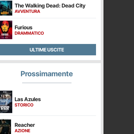
The Walking Dead: Dead City
AVVENTURA
Furious
DRAMMATICO
ULTIME USCITE
Prossimamente
Las Azules
STORICO
Reacher
AZIONE