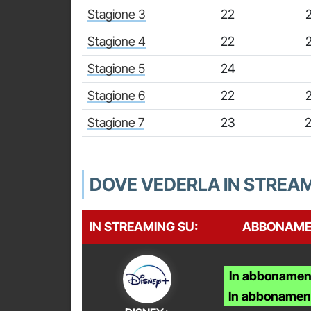
Stagione 3
22
Stagione 4
22
Stagione 5
24
Stagione 6
22
Stagione 7
23
2
DOVE VEDERLA IN STREA
IN STREAMING SU:
ABBONAME
In abbonamen
In abbonamen