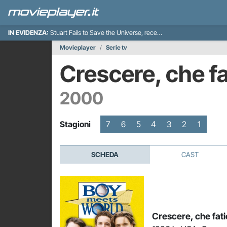
IN EVIDENZA:
Stuart Fails to Save the Universe, recensione
Movieplayer
Serie tv
Crescere, che f
2000
Stagioni
7
6
5
4
3
2
1
SCHEDA
CAST
Crescere, che fati