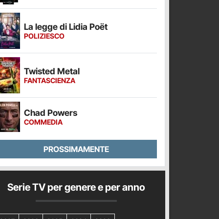
La legge di Lidia Poët
POLIZIESCO
Twisted Metal
FANTASCIENZA
Chad Powers
COMMEDIA
PROSSIMAMENTE
Serie TV per genere e per anno