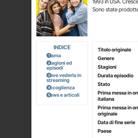
1993 in USA. Cresce
Sono state prodotte
INDICE
Titolo originale
Trama
Genere
Stagioni ed
Stagioni
episodi
Dove vederla in
Durata episodio
streaming
Stato
Accoglienza
Prima messa in o
News e articoli
italiana
Prima messa in o
originale
Data di fine serie
Paese