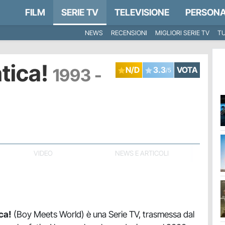
FILM
SERIE TV
TELEVISIONE
PERSONA
NEWS
RECENSIONI
MIGLIORI SERIE TV
TU
atica!
1993 -
N/D
3.3
VOTA
/5
VIDEO
NEWS E ARTICOLI
ca!
(Boy Meets World) è una Serie TV, trasmessa dal