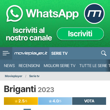
SERIE TV
NEWS
RECENSIONI
MIGLIORI SERIE TV
TUTTE LE SERIE 
Movieplayer
Serie tv
Briganti
2023
2.5
4.0
VOTA
/5
/5