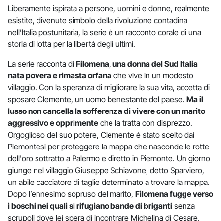
Liberamente ispirata a persone, uomini e donne, realmente
esistite, divenute simbolo della rivoluzione contadina
nell’Italia postunitaria, la serie è un racconto corale di una
storia di lotta per la libertà degli ultimi.
La serie racconta di
Filomena, una donna del Sud Italia
nata povera e rimasta orfana
che vive in un modesto
villaggio. Con la speranza di migliorare la sua vita, accetta di
sposare Clemente, un uomo benestante del paese.
Ma il
lusso non cancella la sofferenza di vivere con un marito
aggressivo e opprimente
che la tratta con disprezzo.
Orgoglioso del suo potere, Clemente è stato scelto dai
Piemontesi per proteggere la mappa che nasconde le rotte
dell'oro sottratto a Palermo e diretto in Piemonte. Un giorno
giunge nel villaggio Giuseppe Schiavone, detto Sparviero,
un abile cacciatore di taglie determinato a trovare la mappa.
Dopo l’ennesimo sopruso del marito,
Filomena fugge verso
i boschi nei quali si rifugiano bande di briganti
senza
scrupoli dove lei spera di incontrare Michelina di Cesare,