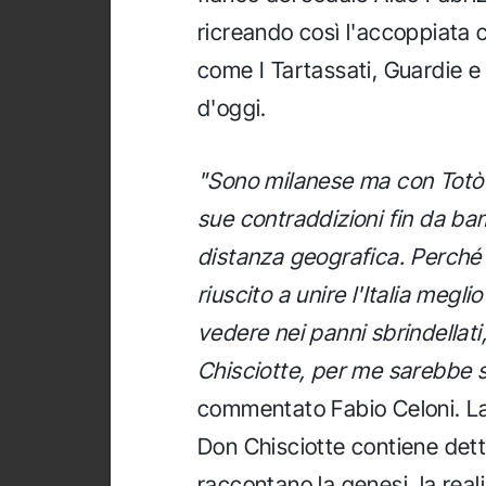
ricreando così l'accoppiata c
come I Tartassati, Guardie e L
d'oggi.
"Sono milanese ma con Totò 
sue contraddizioni fin da ba
distanza geografica. Perché 
riuscito a unire l'Italia megli
vedere nei panni sbrindellati
Chisciotte, per me sarebbe s
commentato Fabio Celoni. La 
Don Chisciotte contiene dett
raccontano la genesi, la real