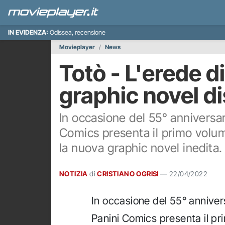
IN EVIDENZA:
Odissea, recensione
Movieplayer
News
Totò - L'erede d
graphic novel dis
In occasione del 55° anniversar
Comics presenta il primo volum
la nuova graphic novel inedita.
NOTIZIA
di
CRISTIANO OGRISI
—
22/04/2022
In occasione del 55° anniver
Panini Comics presenta il p