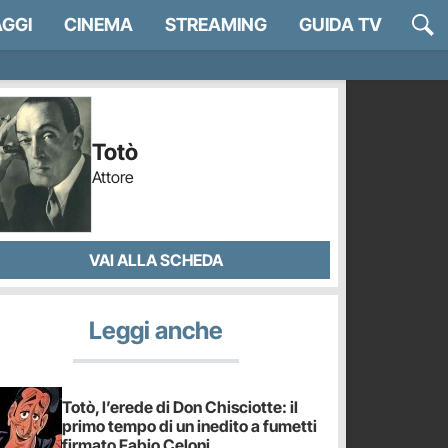
GGI
CINEMA
STREAMING
GUIDA TV
Totò
Attore
VAI ALLA SCHEDA
Leggi anche
Totò, l’erede di Don Chisciotte: il
primo tempo di un inedito a fumetti
firmato Fabio Celoni