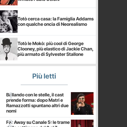
Totò cerca casa: la Famiglia Addams
con qualche oncia di Neorealismo
Totò le Mokò: più cool di George
Clooney, più elastico di Jackie Chan,
più armato di Sylvester Stallone
Più letti
Ballando con le stelle, il cast
prende forma: dopo Matri e
Ramazzotti spuntano altri due
nomi
Far Away su Canale 5: le trame