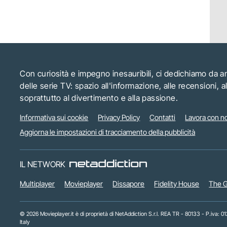
Con curiosità e impegno inesauribili, ci dedichiamo da 
delle serie TV: spazio all'informazione, alle recensioni, 
soprattutto al divertimento e alla passione.
Informativa sui cookie
Privacy Policy
Contatti
Lavora con no
Aggiorna le impostazioni di tracciamento della pubblicità
IL NETWORK
Multiplayer
Movieplayer
Dissapore
Fidelity House
The G
© 2026 Movieplayer.it è di proprietà di NetAddiction S.r.l. REA TR - 80133 - P.iva:
Italy