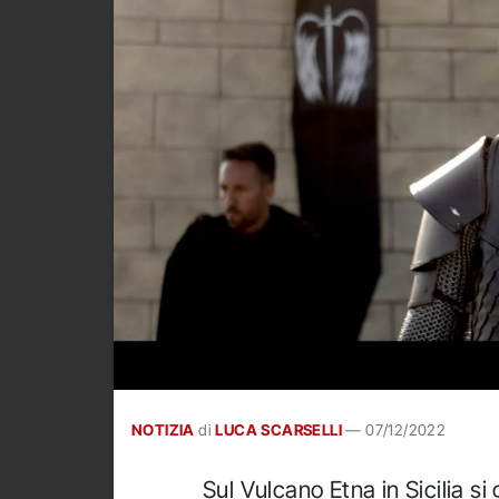
NOTIZIA
di
LUCA SCARSELLI
—
07/12/2022
Sul Vulcano Etna in Sicilia si