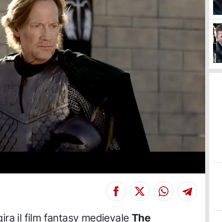
 gira il film fantasy medievale
The