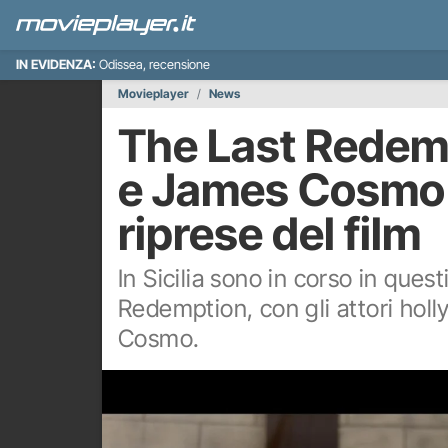
IN EVIDENZA:
Odissea, recensione
Movieplayer
News
The Last Redem
e James Cosmo in
riprese del film
In Sicilia sono in corso in quest
Redemption, con gli attori hol
Cosmo.