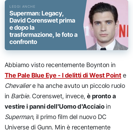
Superman: Legacy,
David Corenswet prima
e dopo la
trasformazione, le foto a
confronto
Abbiamo visto recentemente Boynton in
The Pale Blue Eye - I delitti di West Point
e
Chevalier
e ha anche avuto un piccolo ruolo
in
Barbie
. Corenswet, invece,
è pronto a
vestire i panni dell'Uomo d'Acciaio
in
Superman
, il primo film del nuovo DC
Universe di Gunn. Min è recentemente