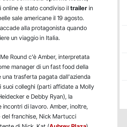
i online è stato condiviso il
trailer
in
elle sale americane il 19 agosto.
e accade alla protagonista quando
ere un viaggio in Italia.
n Me Round c'è Amber, interpretata
come manager di un fast food della
 una trasferta pagata dall'azienda
i suoi colleghi (parti affidate a Molly
eidecker e Debby Ryan), la
incontri di lavoro. Amber, inoltre,
e del franchise, Nick Martucci
stente di Nick, Kat (
Aubrey Plaza
),