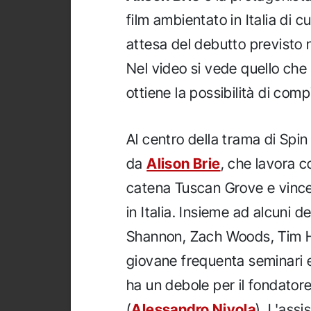
film ambientato in Italia di cu
attesa del debutto previsto n
Nel video si vede quello ch
ottiene la possibilità di compi
Al centro della trama di Spi
da
Alison Brie
, che lavora 
catena Tuscan Grove e vince
in Italia. Insieme ad alcuni de
Shannon, Zach Woods, Tim H
giovane frequenta seminari e 
ha un debole per il fondator
(
Alessandro Nivola
). L'assi