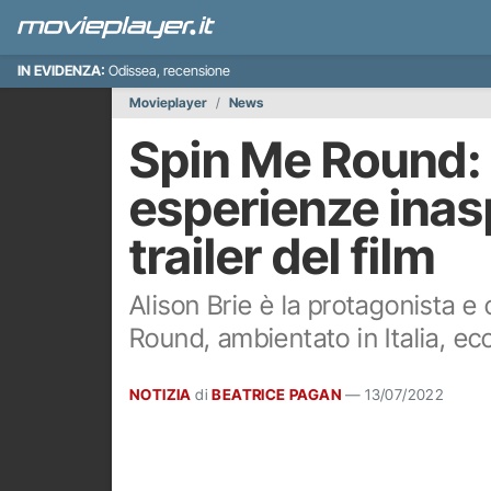
IN EVIDENZA:
Odissea, recensione
Movieplayer
News
Spin Me Round: 
esperienze inaspe
trailer del film
Alison Brie è la protagonista e
Round, ambientato in Italia, ecco
NOTIZIA
di
BEATRICE PAGAN
—
13/07/2022