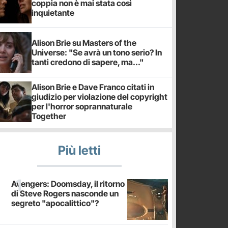
coppia non è mai stata così
inquietante
Alison Brie su Masters of the
Universe: "Se avrà un tono serio? In
tanti credono di sapere, ma..."
Alison Brie e Dave Franco citati in
giudizio per violazione del copyright
per l'horror soprannaturale
Together
Più letti
Avengers: Doomsday, il ritorno
di Steve Rogers nasconde un
segreto "apocalittico"?