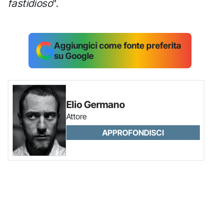
fastidioso
".
Aggiungici come fonte preferita
su Google
Elio Germano
Attore
APPROFONDISCI