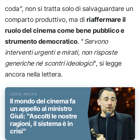
coda", non si tratta solo di salvaguardare un
comparto produttivo, ma di
riaffermare il
ruolo del cinema come bene pubblico e
strumento democratico
. "
Servono
interventi urgenti e mirati, non risposte
generiche né scontri ideologici
", si legge
ancora nella lettera.
Il mondo del cinema fa
un appello al ministro
Giuli: "Ascolti le nostre
ragioni, il sistema è in
crisi"