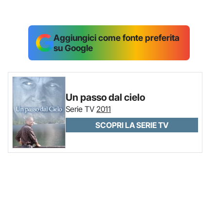
Aggiungici come fonte preferita
su Google
Un passo dal cielo
Serie TV
2011
SCOPRI LA SERIE TV