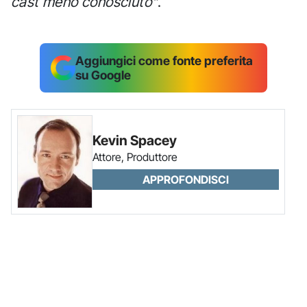
cast meno conosciuto"
.
Aggiungici come fonte preferita
su Google
Kevin Spacey
Attore, Produttore
APPROFONDISCI