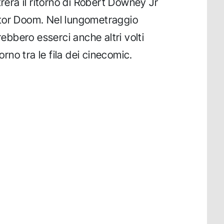
rà il ritorno di Robert Downey Jr
ctor Doom. Nel lungometraggio
rebbero esserci anche altri volti
orno tra le fila dei cinecomic.