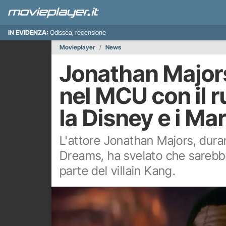
IN EVIDENZA:
Odissea, recensione
Movieplayer
News
Jonathan Majors
nel MCU con il 
la Disney e i Ma
L'attore Jonathan Majors, dur
Dreams, ha svelato che sarebb
parte del villain Kang.