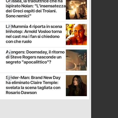
Odissea, la traduttrice che ha
ispirato Nolan: "L'insensatezza
dei Greci ospiti dei Troiani.
Sono nemici"
La Mummia 4 riporta in scena
Imhotep: Arnold Vosloo torna
nel cast ma i fan si chiedono
con che ruolo
Avengers: Doomsday, il ritorno
di Steve Rogers nasconde un
segreto "apocalittico"?
Spider-Man: Brand New Day
ha eliminato Claire Temple:
svelata la scena tagliata con
Rosario Dawson