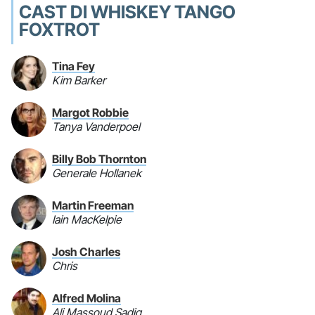
CAST DI WHISKEY TANGO
FOXTROT
Tina Fey
Kim Barker
Margot Robbie
Tanya Vanderpoel
Billy Bob Thornton
Generale Hollanek
Martin Freeman
Iain MacKelpie
Josh Charles
Chris
Alfred Molina
Ali Massoud Sadiq