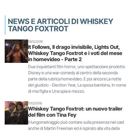
NEWS E ARTICOLI DI WHISKEY
TANGO FOXTROT
09/12/2016
It Follows, Il drago invisibile, Lights Out,
Whiskey Tango Foxtrot e i voti del mese
in homevideo - Parte 2
Due inquietanti film horror, uno spettacolare prodotto
Disney e una war-comedy al centro della seconda
parte della rubrica homevideo. E poi ancora La notte
del giudizio - Election Year, La sposa bambina, In nome
di mia figlia e Una spia e mezzo.
11/02/2016
Whiskey Tango Foxtrot: un nuovo trailer
del film con Tina Fey
Il lungometraggio può contare sulla presenza nel cast
anche di Martin Freeman ed è ispirato alla vita della