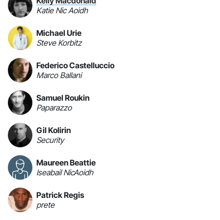
Kelly Macdonald
Katie Nic Aoidh
Michael Urie
Steve Korbitz
Federico Castelluccio
Marco Ballani
Samuel Roukin
Paparazzo
Gil Kolirin
Security
Maureen Beattie
Iseabail NicAoidh
Patrick Regis
prete