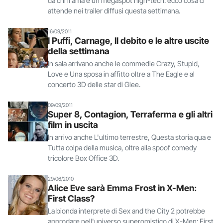
da chi li ama e un megaspot high-tech: ecco cosa ci
attende nei trailer diffusi questa settimana.
16/09/2011
I Puffi, Carnage, Il debito e le altre uscite
della settimana
In sala arrivano anche le commedie Crazy, Stupid,
Love e Una sposa in affitto oltre a The Eagle e al
concerto 3D delle star di Glee.
09/09/2011
Super 8, Contagion, Terraferma e gli altri
film in uscita
In arrivo anche L'ultimo terrestre, Questa storia qua e
Tutta colpa della musica, oltre alla spoof comedy
tricolore Box Office 3D.
29/06/2010
Alice Eve sarà Emma Frost in X-Men:
First Class?
La bionda interprete di Sex and the City 2 potrebbe
approdare nell'universo superomistico di X-Men: First