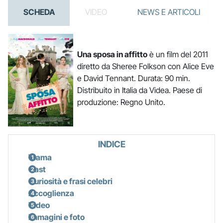
SCHEDA
VIDEO
NEWS E ARTICOLI
Una sposa in affitto
è un film del 2011
diretto da Sheree Folkson con Alice Eve
e David Tennant. Durata: 90 min.
Distribuito in Italia da Videa. Paese di
produzione: Regno Unito.
INDICE
Trama
Cast
Curiosità e frasi celebri
Accoglienza
Video
Immagini e foto