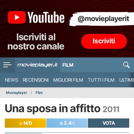
FILM
NEWS
RECENSIONI
MIGLIORI FILM
TUTTI I FILM
ULTIM
Movieplayer
Film
Una sposa in affitto
2011
N/D
2.4
VOTA
/5