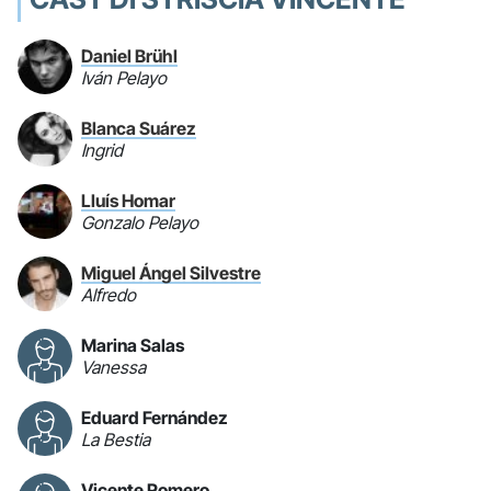
Daniel Brühl
Iván Pelayo
Blanca Suárez
Ingrid
Lluís Homar
Gonzalo Pelayo
Miguel Ángel Silvestre
Alfredo
Marina Salas
Vanessa
Eduard Fernández
La Bestia
Vicente Romero