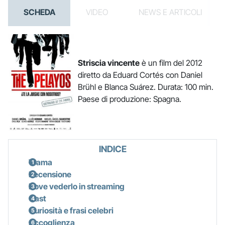
SCHEDA
VIDEO
NEWS E ARTICOLI
Striscia vincente
è un film del 2012
diretto da Eduard Cortés con Daniel
Brühl e Blanca Suárez. Durata: 100 min.
Paese di produzione: Spagna.
INDICE
Trama
Recensione
Dove vederlo in streaming
Cast
Curiosità e frasi celebri
Accoglienza