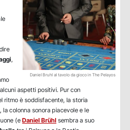
ale
dire
aggi
,
Daniel Bruhl al tavolo da gioco in The Pelayos
iamo
 alcuni aspetti positivi. Pur con
el ritmo è soddisfacente, la storia
e
, la colonna sonora piacevole e le
buone (e
Daniel Brühl
sembra a suo