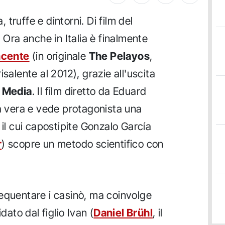
, truffe e dintorni. Di film del
. Ora anche in Italia è finalmente
ncente
(in originale
The Pelayos
,
salente al 2012), grazie all'uscita
 Media
. Il film diretto da Eduard
ia vera e vede protagonista una
 il cui capostipite Gonzalo García
r
) scopre un metodo scientifico con
equentare i casinò, ma coinvolge
dato dal figlio Ivan (
Daniel Brühl
, il