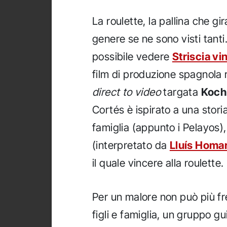
La roulette, la pallina che gira
genere se ne sono visti tanti
possibile vedere
Striscia vi
film di produzione spagnola ri
direct to video
targata
Koch
Cortés è ispirato a una stor
famiglia (appunto i Pelayos),
(interpretato da
Lluís Homa
il quale vincere alla roulette.
Per un malore non può più fr
figli e famiglia, un gruppo gui