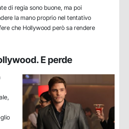
te di regia sono buone, ma poi
dere la mano proprio nel tentativo
sfere che Hollywood però sa rendere
Hollywood. E perde
a
ale,
l
glio