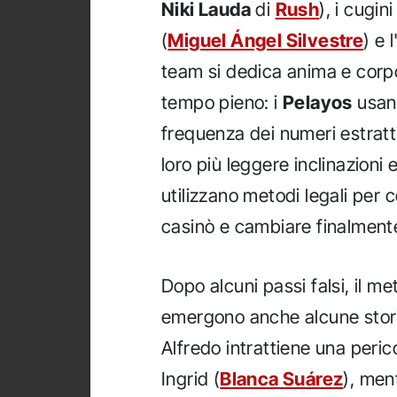
Niki Lauda
di
Rush
), i cugin
(
Miguel Ángel Silvestre
) e 
team si dedica anima e corpo 
tempo pieno: i
Pelayos
usano
frequenza dei numeri estratti,
loro più leggere inclinazioni
utilizzano metodi legali per 
casinò e cambiare finalmente
Dopo alcuni passi falsi, il m
emergono anche alcune stori
Alfredo intrattiene una peric
Ingrid (
Blanca Suárez
), men