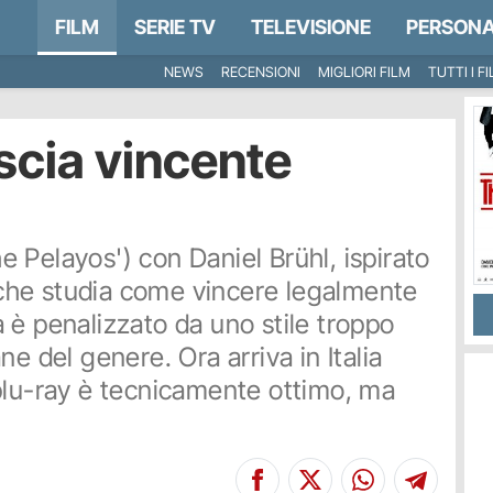
FILM
SERIE TV
TELEVISIONE
PERSONA
NEWS
RECENSIONI
MIGLIORI FILM
TUTTI I F
scia vincente
The Pelayos') con Daniel Brühl, ispirato
a che studia come vincere legalmente
 è penalizzato da uno stile troppo
e del genere. Ora arriva in Italia
blu-ray è tecnicamente ottimo, ma