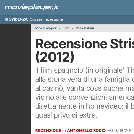
IN EVIDENZA:
Odissea, recensione
Movieplayer
Film
Recensioni
Recensione Stri
(2012)
Il film spagnolo (in originale' 
alla storia vera di una famigli
al casinò, vanta cose buone ma
vicino alle convenzioni american
direttamente in homevideo: il 
quasi privo di extra.
RECENSIONE
di
ANTONELLO RODIO
—
06/08/2014