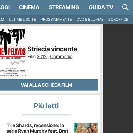
GGI
CINEMA
STREAMING
GUIDA TV
ILM
ULTIME USCITE
PROSSIMAMENTE
DVD E BLU-RAY
BOXOFFICE
Striscia vincente
Film
2012
,
Commedia
VAI ALLA SCHEDA FILM
Più letti
The Shards, recensione: la
serie Ryan Murphy feat. Bret