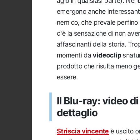
agio in qualsiasi parte). Nel
emergono anche interessanti 
nemico, che prevale perfino 
c'è la sensazione di non aver 
affascinanti della storia. Trop
momenti da
videoclip
snatur
prodotto che risulta meno g
essere.
Il Blu-ray: video d
dettaglio
Striscia vincente
è uscito o