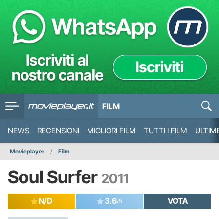
FILM
NEWS
RECENSIONI
MIGLIORI FILM
TUTTI I FILM
ULTIM
Movieplayer
Film
Soul Surfer
2011
N/D
3.6
VOTA
/5