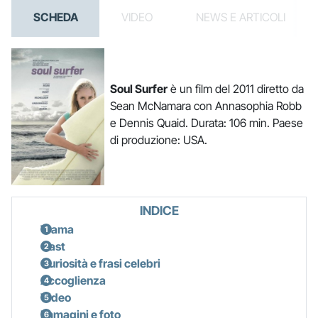
SCHEDA
VIDEO
NEWS E ARTICOLI
Soul Surfer
è un film del 2011 diretto da
Sean McNamara con Annasophia Robb
e Dennis Quaid. Durata: 106 min. Paese
di produzione: USA.
INDICE
Trama
Cast
Curiosità e frasi celebri
Accoglienza
Video
Immagini e foto