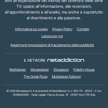
anni all'esplorazione del mondo del cinema e delle serie
TV: spazio all'informazione, alle recensioni,
all'approfondimento e all'analisi, ma anche e soprattutto
al divertimento e alla passione.
Informativa sui cookie
Privacy Policy
Contatti
Lavora con noi
Aggiorna le impostazioni di tracciamento della pubblicità
IL NETWORK
Multiplayer
Movieplayer
Dissapore
Fidelity House
The Great Pizza
Multiplayer Edizioni
© 2026 Movieplayer.it è di proprietà di NetAddiction S.r.l. REA TR - 80133 - P.iva:
01206540559 – Sede Legale: Piazza Europa, 19 - 05100 Terni (TR) Italy