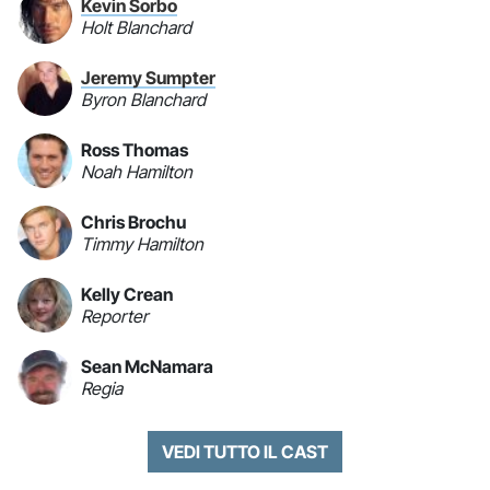
Kevin Sorbo
Holt Blanchard
Jeremy Sumpter
Byron Blanchard
Ross Thomas
Noah Hamilton
Chris Brochu
Timmy Hamilton
Kelly Crean
Reporter
Sean McNamara
Regia
VEDI TUTTO IL CAST