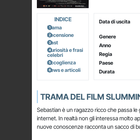
INDICE
Data di uscita
Trama
Recensione
Genere
Cast
Anno
Curiosità e frasi
Regia
celebri
Accoglienza
Paese
News e articoli
Durata
TRAMA DEL FILM SLUMMI
Sebastian è un ragazzo ricco che passa le 
internet. In realtà non gli interessa molto 
nuove conoscenze racconta un sacco di bu