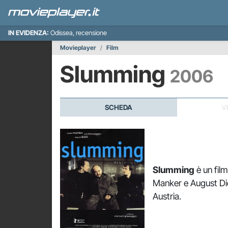
IN EVIDENZA:
Odissea, recensione
Movieplayer
Film
Slumming
2006
SCHEDA
V
Slumming
è un fil
Manker e August Die
Austria.