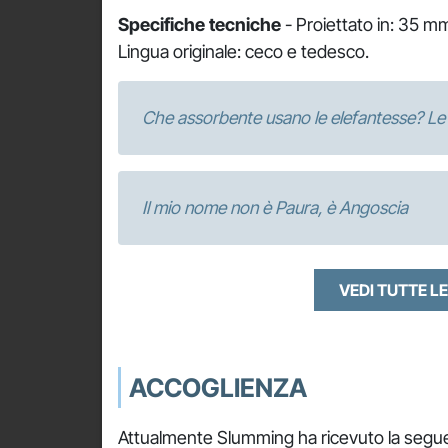
Specifiche tecniche
- Proiettato in: 35 mm
Lingua originale: ceco e tedesco.
Che assorbente usano le elefantesse? Le
Il mio nome non è Paura, è Angoscia
VEDI TUTTE LE
ACCOGLIENZA
Attualmente Slumming ha ricevuto la segue