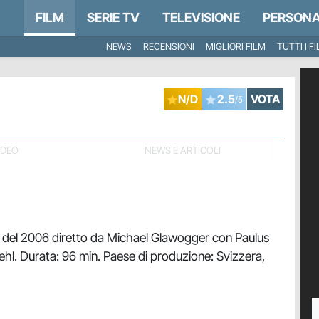
FILM
SERIE TV
TELEVISIONE
PERSONA
NEWS
RECENSIONI
MIGLIORI FILM
TUTTI I F
N/D
2.5
VOTA
/5
IDEO
NEWS E ARTICOLI
m del 2006 diretto da Michael Glawogger con Paulus
hl. Durata: 96 min. Paese di produzione: Svizzera,