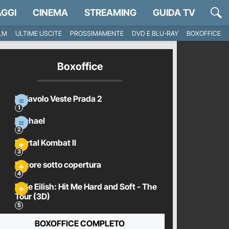
GGI
CINEMA
STREAMING
GUIDA TV
ILM
ULTIME USCITE
PROSSIMAMENTE
DVD E BLU-RAY
BOXOFFICE
Boxoffice
Il Diavolo Veste Prada 2
Michael
Mortal Kombat II
Pecore sotto copertura
Billie Eilish: Hit Me Hard and Soft - The
Tour (3D)
BOXOFFICE COMPLETO